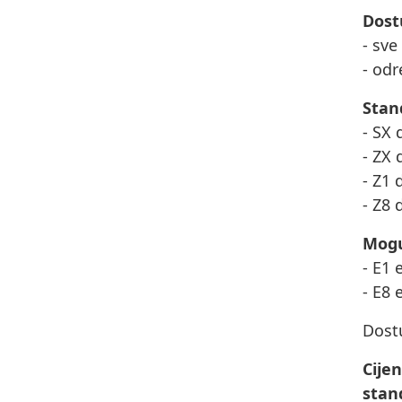
Dost
- sve
- odr
Stan
- SX 
- ZX 
- Z1 
- Z8 
Mogu
- E1 
- E8 
Dost
Cije
stan