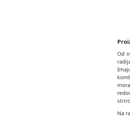
Proi
Od s
radi
Imaj
komb
morat
redov
strir
Na ra