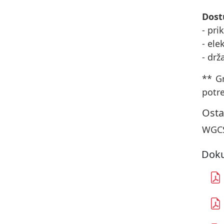
Dost
- pri
- ele
- drž
** Gr
potr
Osta
WGCS
Doku