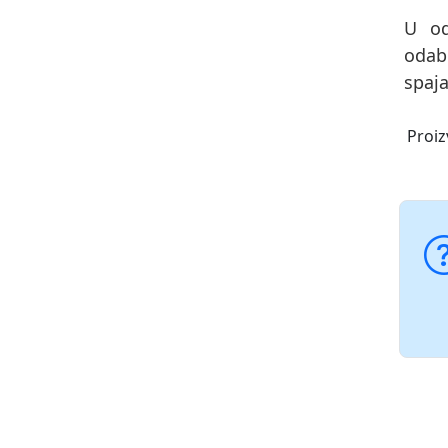
U od
odab
spaja
Proiz