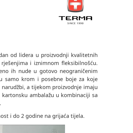
dan od lidera u proizvodnji kvalitetnih
 rješenjima i iznimnom fleksibilnošću.
remeno ih nude u gotovo neograničenim
su samo krom i posebne boje za koje
o narudžbi, a tijekom proizvodnje imaju
u u kartonsku ambalažu u kombinaciji sa
.
t i do 2 godine na grijaća tijela.