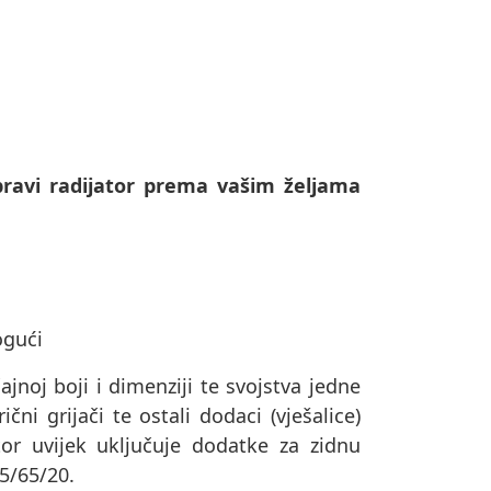
ravi radijator prema vašim željama
ogući
ajnoj boji i dimenziji te svojstva jedne
čni grijači te ostali dodaci (vješalice)
or uvijek uključuje dodatke za zidnu
75/65/20.