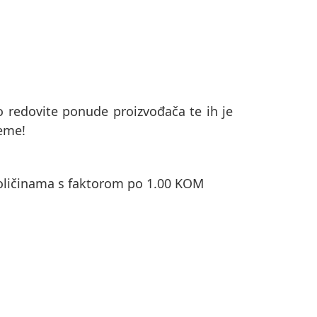
io redovite ponude proizvođača te ih je
reme!
ičinama s faktorom po 1.00 KOM