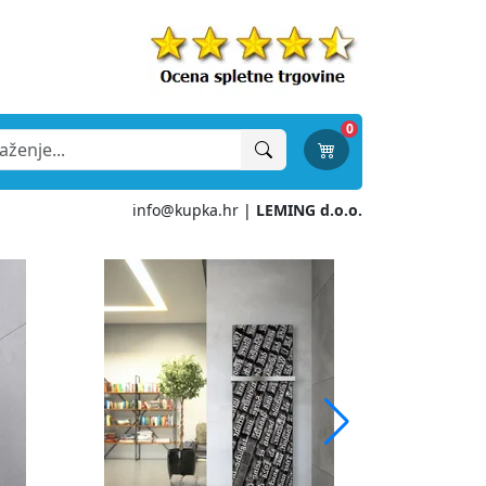
0
info@kupka.hr
|
LEMING d.o.o.