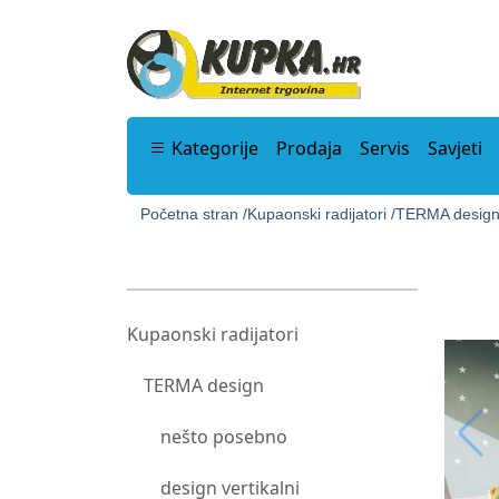
Kategorije
Prodaja
Servis
Savjeti
Početna stran /
Kupaonski radijatori /
TERMA design
Kupaonski radijatori
TERMA design
nešto posebno
design vertikalni