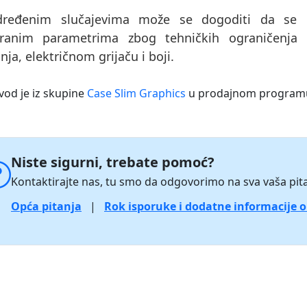
ređenim slučajevima može se dogoditi da se pr
ranim parametrima zbog tehničkih ograničenja 
nja, električnom grijaču i boji.
vod je iz skupine
Case Slim Graphics
u prodajnom progra
Niste sigurni, trebate pomoć?
Kontaktirajte nas, tu smo da odgovorimo na sva vaša pita
Opća pitanja
|
Rok isporuke i dodatne informacije 