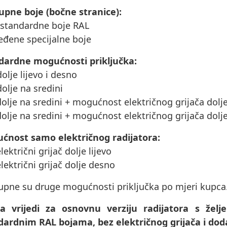
upne boje (bočne stranice):
 standardne boje RAL
eđene specijalne boje
dardne mogućnosti priključka:
dolje lijevo i desno
dolje na sredini
dolje na sredini + mogućnost električnog grijača dolje
dolje na sredini + mogućnost električnog grijača dolj
ćnost samo električnog radijatora:
električni grijač dolje lijevo
električni grijač dolje desno
upne su druge mogućnosti priključka po mjeri kupca
na vrijedi za osnovnu verziju radijatora s že
dardnim RAL bojama, bez električnog grijača i dod