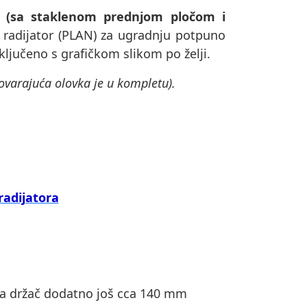
S (sa staklenom prednjom pločom i
i radijator (PLAN) za ugradnju potpuno
uključeno s grafičkom slikom po želji.
govarajuća olovka je u kompletu).
radijatora
 za držač dodatno još cca 140 mm