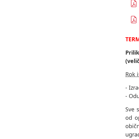
TERM
Pril
(veli
Rok 
- Izr
- Od
Sve s
od op
obič
ugrad