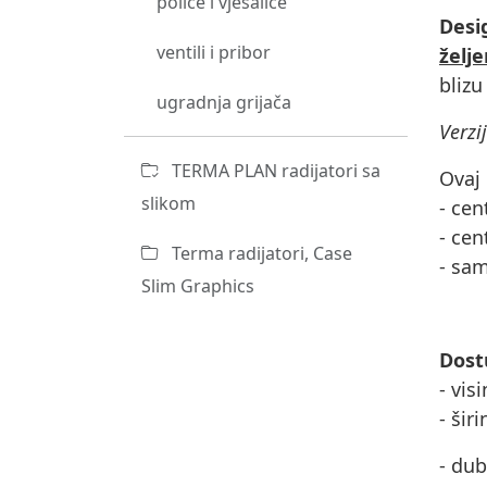
police i vješalice
Desi
ventili i pribor
želj
blizu
ugradnja grijača
Verzi
TERMA PLAN radijatori sa
Ovaj 
slikom
- cen
- cen
Terma radijatori, Case
- sam
Slim Graphics
Dost
- vis
- šir
- dub