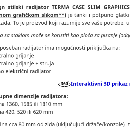
gn stilski radijator TERMA CASE SLIM GRAPHIC
enom grafičkom slikom**
)
je tanki i potpuno glatk
 zida. To je proizvod koji razumije sve vaše potrebe, 
ja sa staklom može se koristiti kao ploča za pisanje (od
poseban radijator ima mogućnosti priključka na:
tralno grijanje
tralno grijanje + struja
o električni radijator
Interaktivni 3D prikaz 
upne dimenzije radijatora:
ina 1360, 1585 ili 1810 mm
ina 420, 520 ili 620 mm
ina cca 80 mm od zida (uključujući držače/konzole),