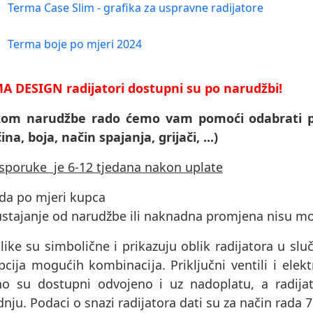
Terma Case Slim - grafika za uspravne radijatore
Terma boje po mjeri 2024
A DESIGN radijatori dostupni su po narudžbi!
ikom narudžbe rado ćemo vam pomoći odabrati p
čina, boja, način spajanja, grijači, ...)
isporuke je 6-12 tjedana nakon uplate
ada po mjeri kupca
ustajanje od narudžbe ili naknadna promjena nisu m
like su simbolične i prikazuju oblik radijatora u sluč
cija mogućih kombinacija. Priključni ventili i elektri
no su dostupni odvojeno i uz nadoplatu, a radijat
nju. Podaci o snazi ​​radijatora dati su za način rada 