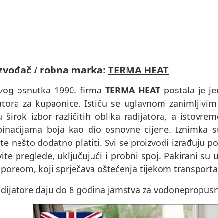
zvođač / robna marka:
TERMA HEAT
vog osnutka 1990. firma
TERMA HEAT
postala je je
jatora za kupaonice. Ističu se uglavnom zanimljivim
u širok izbor različitih oblika radijatora, a istov
inacijama boja kao dio osnovne cijene. Iznimka 
e nešto dodatno platiti. Svi se proizvodi izrađuju p
ite preglede, uključujući i probni spoj. Pakirani s
oporeom, koji sprječava oštećenja tijekom transporta
dijatore daju do 8 godina jamstva za vodonepropusnos