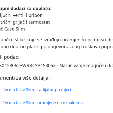
upni dodaci za doplatu:
ključni ventil i pribor
ktrični grijač i termostat
ač Case Slim
afičke slike koje se izrađuju po mjeri kupca nisu d
ebno dodtno platiti po dogovoru zbog troškova prip
li podaci:
X158062+WRBCSP158062 - Naručivanje moguće u kol
menti za više detalja:
Terma Case Slim - radijator po mjeri
Terma Case Slim - promjene na oznakama