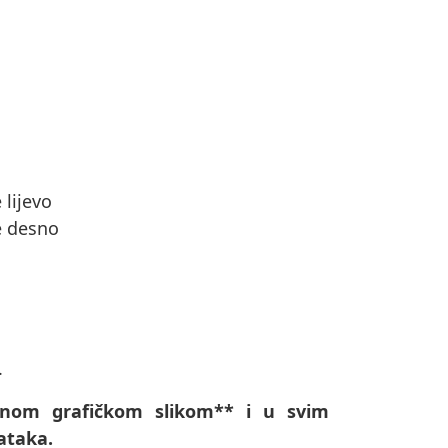
 lijevo
e desno
.
ljenom grafičkom slikom** i u svim
ataka.