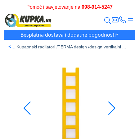
Pomoć i savjetovanje na
098-914-5247
Besplatna dostava i dodatne pogodnosti*
<
a stran /
Kupaonski radijatori /
TERMA design /
design vertikalni ...