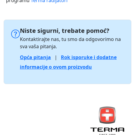
programu
Terma radijatori
Niste sigurni, trebate pomoć?
Kontaktirajte nas, tu smo da odgovorimo na
sva vaša pitanja.
Opća pitanja
|
Rok isporuke i dodatne
informacije o ovom proizvodu