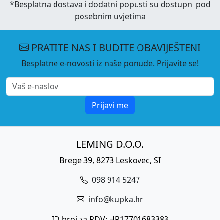
*Besplatna dostava i dodatni popusti su dostupni pod
posebnim uvjetima
PRATITE NAS I BUDITE OBAVIJEŠTENI
Besplatne e-novosti iz naše ponude. Prijavite se!
Prijavi me
LEMING D.O.O.
Brege 39, 8273 Leskovec, SI
098 914 5247
info@kupka.hr
ID broj za PDV: HR17701683383