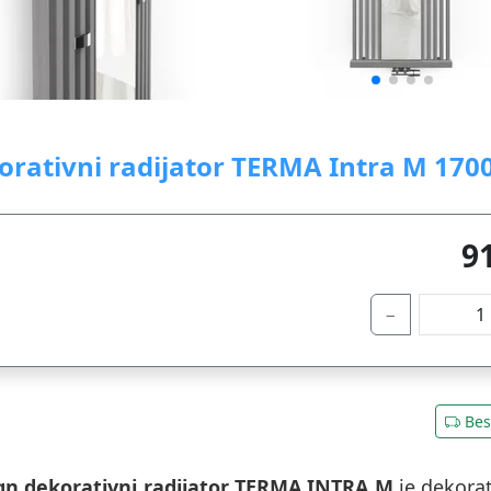
orativni radijator TERMA Intra M 170
9
−
Bes
gn dekorativni radjiator TERMA INTRA M
je dekora