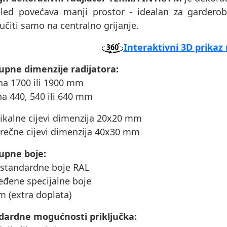
gled povećava manji prostor - idealan za gardero
jučiti samo na centralno grijanje.
Interaktivni 3D prikaz 
upne dimenzije radijatora:
ina 1700 ili 1900 mm
ina 440, 540 ili 640 mm
tikalne cijevi dimenzija 20x20 mm
prečne cijevi dimenzija 40x30 mm
upne boje:
 standardne boje RAL
eđene specijalne boje
m (extra doplata)
dardne mogućnosti priključka: