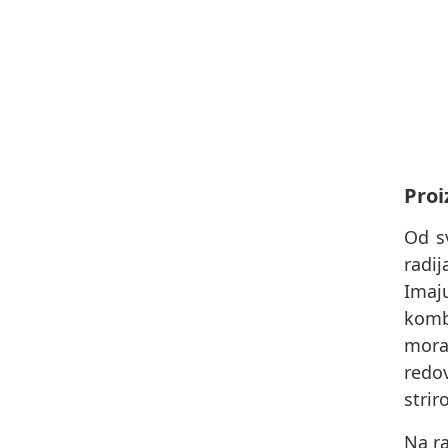
Proi
Od s
radi
Imaj
komb
morat
redov
strir
Na ra