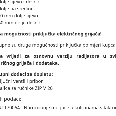
dolje lijevo i desno
dolje na sredini
50 mm dolje lijevo
 50 mm dolje desno
 mogućnosti priključka električnog grijača!
upne su druge mogućnosti priključka po mjeri kupca
na vrijedi za osnovnu verziju radijatora u 
ričnog grijača i dodataka.
upni dodaci za doplatu:
ključni ventil i pribor
šalica za ručnike ZIP V 20
li podaci:
T170064 - Naručivanje moguće u količinama s fakt