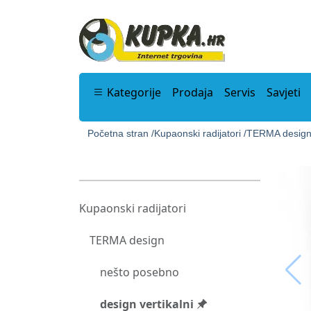
Kategorije
Prodaja
Servis
Savjeti
Početna stran /
Kupaonski radijatori /
TERMA design
Kupaonski radijatori
TERMA design
nešto posebno
design vertikalni