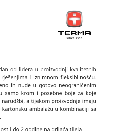
dan od lidera u proizvodnji kvalitetnih
 rješenjima i iznimnom fleksibilnošću.
remeno ih nude u gotovo neograničenim
su samo krom i posebne boje za koje
o narudžbi, a tijekom proizvodnje imaju
u u kartonsku ambalažu u kombinaciji sa
.
t i do 2 godine na grijaća tijela.