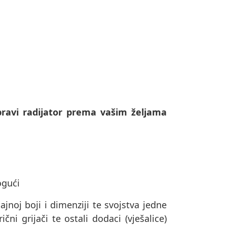
ravi radijator prema vašim željama
ogući
ajnoj boji i dimenziji te svojstva jedne
čni grijači te ostali dodaci (vješalice)