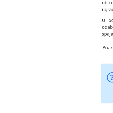
obič
ugrad
U od
odab
spaja
Proiz