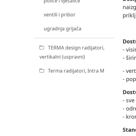
police i vješalice
naiz
ventili i pribor
prikl
ugradnja grijača
Dost
TERMA design radijatori,
- vis
vertikalni (uspravni)
- šir
- ver
Terma radijatori, Intra M
- po
Dost
- sve
- odr
- kro
Stan