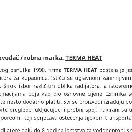
zvođač / robna marka:
TERMA HEAT
vog osnutka 1990. firma
TERMA HEAT
postala je je
jatora za kupaonice. Ističu se uglavnom zanimljivim
u širok izbor različitih oblika radijatora, a istov
inacijama boja kao dio osnovne cijene. Iznimka 
e nešto dodatno platiti. Svi se proizvodi izrađuju p
ite preglede, uključujući i probni spoj. Pakirani s
oporeom, koji sprječava oštećenja tijekom transporta
dijatore daju do 8 godina jamstva za vodonepropusnos