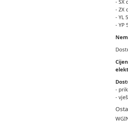
- SX 
- ZX 
- YL 
- YP
Nema
Dost
Cije
elekt
Dost
- pri
- vje
Osta
WGIN