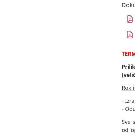
Doku
TERM
Pril
(veli
Rok 
- Izr
- Od
Sve s
od op