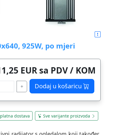
0x640, 925W, po mjeri
11,25 EUR sa PDV / KOM
Dodaj u košaricu
+
platna dostava
Sve varijante proizvoda
tivni radijator s ogledalom koji također