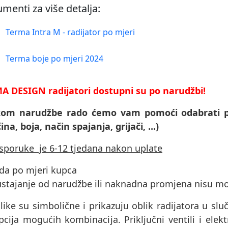
menti za više detalja:
Terma Intra M - radijator po mjeri
Terma boje po mjeri 2024
A DESIGN radijatori dostupni su po narudžbi!
ikom narudžbe rado ćemo vam pomoći odabrati p
čina, boja, način spajanja, grijači, ...)
isporuke je 6-12 tjedana nakon uplate
ada po mjeri kupca
ustajanje od narudžbe ili naknadna promjena nisu m
like su simbolične i prikazuju oblik radijatora u sluč
cija mogućih kombinacija. Priključni ventili i elektri