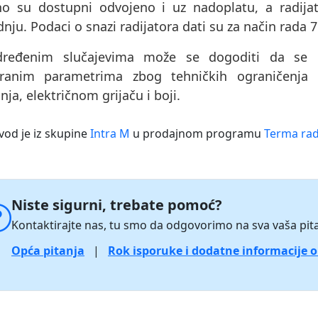
no su dostupni odvojeno i uz nadoplatu, a radijat
nju. Podaci o snazi ​​radijatora dati su za način rada 
ređenim slučajevima može se dogoditi da se pr
ranim parametrima zbog tehničkih ograničenja 
nja, električnom grijaču i boji.
vod je iz skupine
Intra M
u prodajnom programu
Terma rad
Niste sigurni, trebate pomoć?
Kontaktirajte nas, tu smo da odgovorimo na sva vaša pita
Opća pitanja
|
Rok isporuke i dodatne informacije 