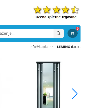
0
info@kupka.hr
|
LEMING d.o.o.