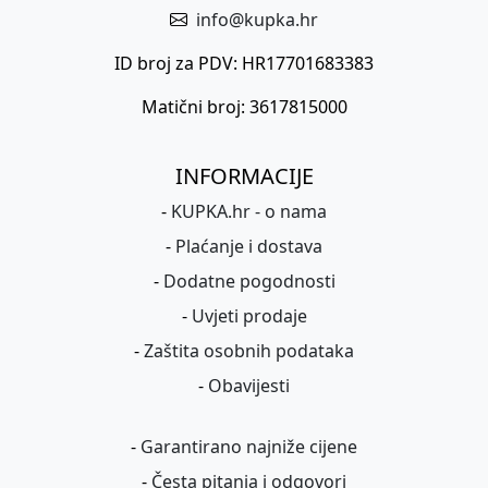
info@kupka.hr
ID broj za PDV: HR17701683383
Matični broj: 3617815000
INFORMACIJE
-
KUPKA.hr - o nama
-
Plaćanje i dostava
-
Dodatne pogodnosti
-
Uvjeti prodaje
-
Zaštita osobnih podataka
-
Obavijesti
-
Garantirano najniže cijene
-
Česta pitanja i odgovori