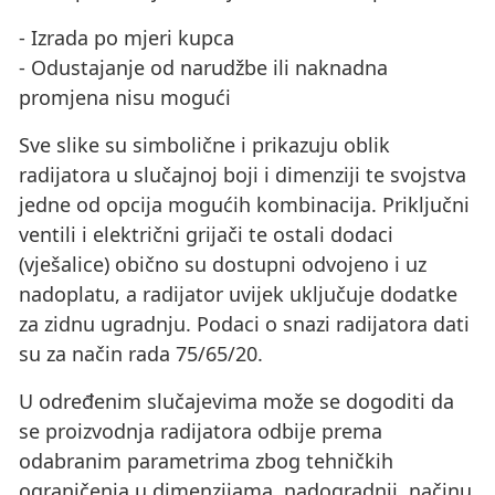
- Izrada po mjeri kupca
- Odustajanje od narudžbe ili naknadna
promjena nisu mogući
Sve slike su simbolične i prikazuju oblik
radijatora u slučajnoj boji i dimenziji te svojstva
jedne od opcija mogućih kombinacija. Priključni
ventili i električni grijači te ostali dodaci
(vješalice) obično su dostupni odvojeno i uz
nadoplatu, a radijator uvijek uključuje dodatke
za zidnu ugradnju. Podaci o snazi ​​radijatora dati
su za način rada 75/65/20.
U određenim slučajevima može se dogoditi da
se proizvodnja radijatora odbije prema
odabranim parametrima zbog tehničkih
ograničenja u dimenzijama, nadogradnji, načinu