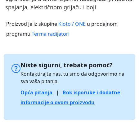
spajanja, električnom grijaču i boji.
Proizvod je iz skupine
Kioto / ONE
u prodajnom
programu
Terma radijatori
Niste sigurni, trebate pomoć?
Kontaktirajte nas, tu smo da odgovorimo na
sva vaša pitanja.
Opća pitanja
|
Rok isporuke i dodatne
informacije o ovom proizvodu