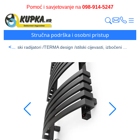
Pomoć i savjetovanje na
098-914-5247
Stručna podrška i osobni pristup
<
 /
Kupaonski radijatori /
TERMA design /
stilski cijevasti, izbočeni ...