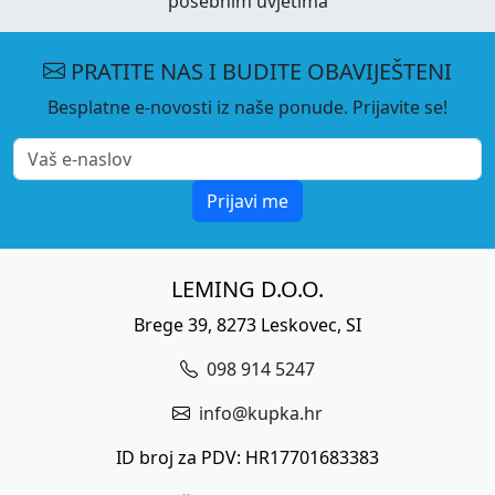
posebnim uvjetima
PRATITE NAS I BUDITE OBAVIJEŠTENI
Besplatne e-novosti iz naše ponude. Prijavite se!
Prijavi me
LEMING D.O.O.
Brege 39, 8273 Leskovec, SI
098 914 5247
info@kupka.hr
ID broj za PDV: HR17701683383