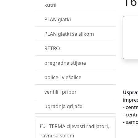
16
kutni
PLAN glatki
PLAN glatki sa slikom
RETRO
pregradna stijena
police i vješalice
ventili i pribor
Uspra
impres
ugradnja grijača
- cent
- cent
- samo
TERMA cijevasti radijatori,
ravni sa stilom