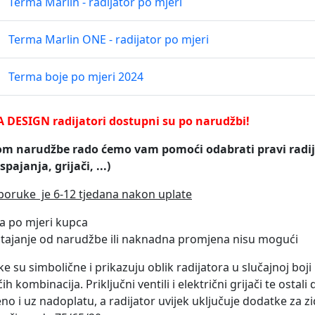
Terma Marlin - radijator po mjeri
Terma Marlin ONE - radijator po mjeri
Terma boje po mjeri 2024
 DESIGN radijatori dostupni su po narudžbi!
kom narudžbe rado ćemo vam pomoći odabrati pravi radija
spajanja, grijači, ...)
poruke je 6-12 tjedana nakon uplate
da po mjeri kupca
tajanje od narudžbe ili naknadna promjena nisu mogući
ike su simbolične i prikazuju oblik radijatora u slučajnoj boji
h kombinacija. Priključni ventili i električni grijači te ostal
no i uz nadoplatu, a radijator uvijek uključuje dodatke za zi