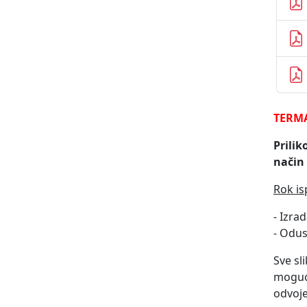
TERMA
Prili
način 
Rok is
- Izra
- Odus
Sve sl
mogući
odvoje