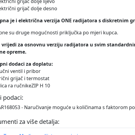
ektrični grijač dolje lijevo
lektrični grijač dolje desno
na je i električna verzija ONE radijatora s diskretnim g
ne su druge mogućnosti priključka po mjeri kupca.
 vrijedi za osnovnu verziju radijatora u svim standardni
ne opreme.
pni dodaci za doplatu:
jučni ventil i pribor
rični grijač i termostat
alica ra ručnikeZIP H 10
i podaci:
168053 - Naručivanje moguće u količinama s faktorom p
menti za više detalja: