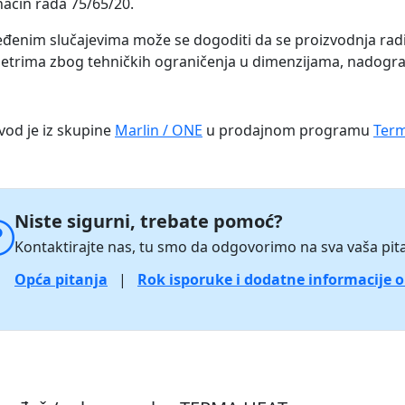
način rada 75/65/20.
đenim slučajevima može se dogoditi da se proizvodnja rad
trima zbog tehničkih ograničenja u dimenzijama, nadogradnj
vod je iz skupine
Marlin / ONE
u prodajnom programu
Term
Niste sigurni, trebate pomoć?
Kontaktirajte nas, tu smo da odgovorimo na sva vaša pita
Opća pitanja
|
Rok isporuke i dodatne informacije 