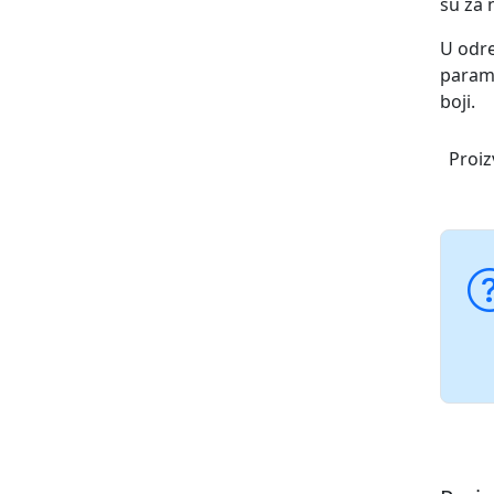
su za 
U odre
parame
boji.
Proiz