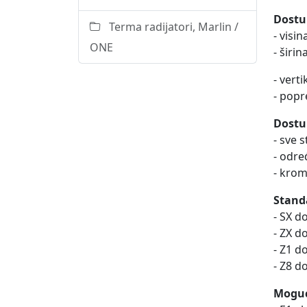
Dostu
Terma radijatori, Marlin /
- visi
ONE
- širi
- vert
- popr
Dostu
- sve 
- odre
- krom
Stand
- SX do
- ZX do
- Z1 d
- Z8 d
Moguć