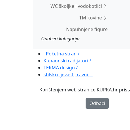
WC školjke i vodokotlići
TM kovine
Napuhnjene figure
Odaberi kategoriju
Početna stran /
Kupaonski radijatori /
TERMA design /
stilski cijevasti, ravni ...
Korištenjem web stranice KUPKA.hr pristaj
Odbaci