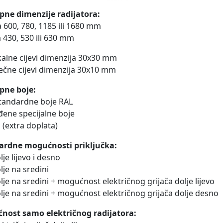
pne dimenzije radijatora:
na 600, 780, 1185 ili 1680 mm
na 430, 530 ili 630 mm
ikalne cijevi dimenzija 30x30 mm
ečne cijevi dimenzija 30x10 mm
pne boje:
standardne boje RAL
đene specijalne boje
 (extra doplata)
ardne mogućnosti priključka:
lje lijevo i desno
lje na sredini
olje na sredini + mogućnost električnog grijača dolje lijevo
olje na sredini + mogućnost električnog grijača dolje desno
nost samo električnog radijatora: