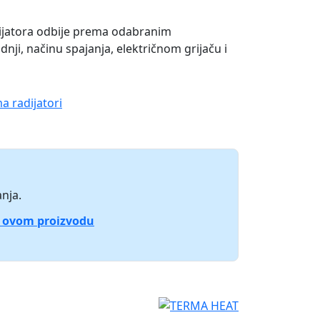
ijatora odbije prema odabranim
i, načinu spajanja, električnom grijaču i
a radijatori
nja.
o ovom proizvodu