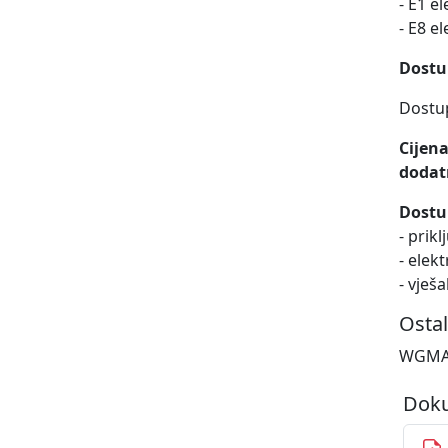
- E1 el
- E8 e
Dostup
Dostup
Cijena
dodat
Dostu
- prikl
- elekt
- vješ
Ostal
WGMAR
Doku