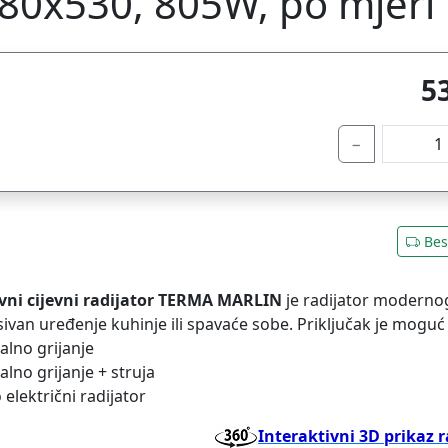
80x530, 805W, po mjeri
5
−
Bes
vni cijevni radijator TERMA MARLIN
je radijator modernog
ivan uređenje kuhinje ili spavaće sobe. Priključak je moguć
ralno grijanje
ralno grijanje + struja
 električni radijator
Interaktivni 3D prikaz r