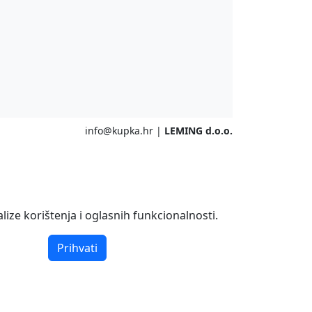
info@kupka.hr
|
LEMING d.o.o.
ize korištenja i oglasnih funkcionalnosti.
Prihvati