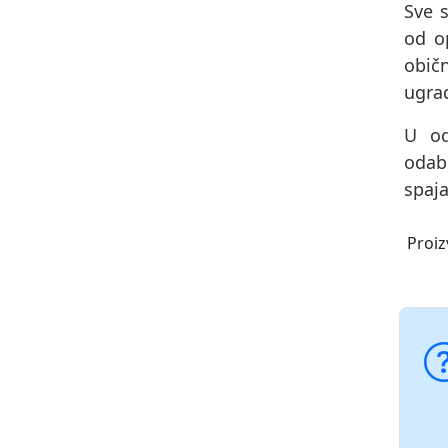
Sve s
od op
obič
ugrad
U od
odab
spaja
Proiz