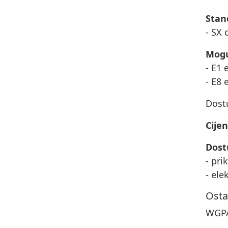
Stan
- SX 
Mogu
- E1 
- E8 
Dost
Cijen
Dost
- pri
- ele
Osta
WGPA