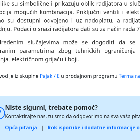
like su simbolične i prikazuju oblik radijatora u sluč
cija mogućih kombinacija. Priključni ventili i elektri
no su dostupni odvojeno i uz nadoplatu, a radijat
nju. Podaci o snazi ​​radijatora dati su za način rada 
ređenim slučajevima može se dogoditi da se pr
ranim parametrima zbog tehničkih ograničenja 
nja, električnom grijaču i boji.
vod je iz skupine
Pajak / E
u prodajnom programu
Terma ra
Niste sigurni, trebate pomoć?
Kontaktirajte nas, tu smo da odgovorimo na sva vaša pita
Opća pitanja
|
Rok isporuke i dodatne informacije 