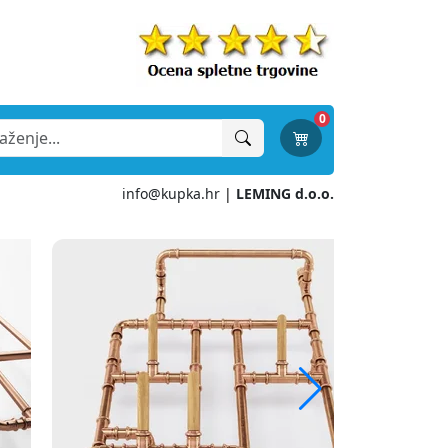
0
info@kupka.hr
|
LEMING d.o.o.