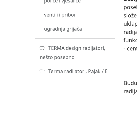
police i vješalice
poseb
ventili i pribor
slož
ukla
ugradnja grijača
radij
funkc
TERMA design radijatori,
- cen
nešto posebno
Terma radijatori, Pajak / E
Budu
radij