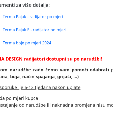
menti za više detalja:
Terma Pajak - radijator po mjeri
Terma Pajak E - radijator po mjeri
Terma boje po mjeri 2024
A DESIGN radijatori dostupni su po narudžbi!
ikom narudžbe rado ćemo vam pomoći odabrati p
čina, boja, način spajanja, grijači, ...)
isporuke je 6-12 tjedana nakon uplate
ada po mjeri kupca
ustajanje od narudžbe ili naknadna promjena nisu m