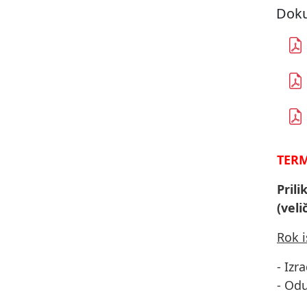
Doku
TERM
Pril
(veli
Rok 
- Izr
- Od