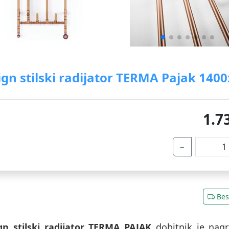
gn stilski radijator TERMA Pajak 1400
1.7
−
Bes
gn stilski radijator TERMA PAJAK
dobitnik je nag