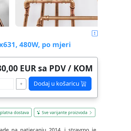
x631, 480W, po mjeri
30,00 EUR sa PDV / KOM
Dodaj u košaricu
+
platna dostava
Sve varijante proizvoda
rade na natjecanju 2014.
i stravrno je