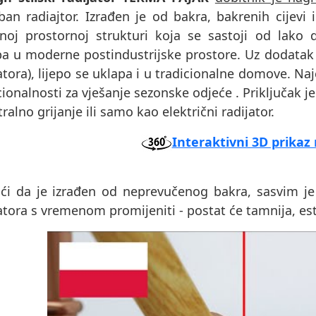
an radiajtor. Izrađen je od bakra, bakrenih cijevi 
enoj prostornoj strukturi koja se sastoji od lak
pa u moderne postindustrijske prostore. Uz dodatak 
atora), lijepo se uklapa i u tradicionalne domove. N
ionalnosti za vješanje sezonske odjeće . Priključak 
tralno grijanje ili samo kao električni radijator.
Interaktivni 3D prikaz 
ći da je izrađen od neprevučenog bakra, sasvim je
atora s vremenom promijeniti - postat će tamnija, estet