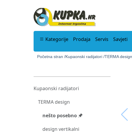
Kategorije
Prodaja
Servis
Savjeti
Početna stran /
Kupaonski radijatori /
TERMA design
Kupaonski radijatori
TERMA design
nešto posebno
design vertikalni