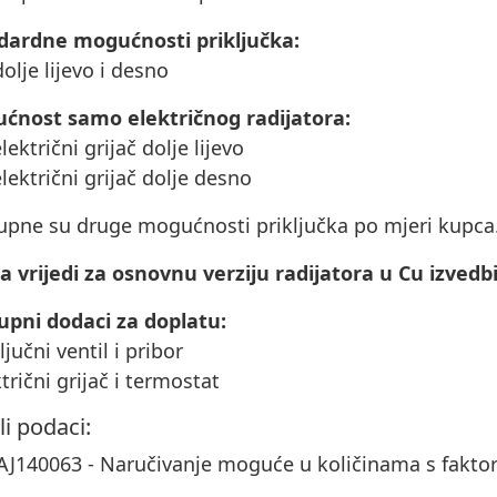
dardne mogućnosti priključka:
dolje lijevo i desno
ćnost samo električnog radijatora:
električni grijač dolje lijevo
električni grijač dolje desno
upne su druge mogućnosti priključka po mjeri kupca
a vrijedi za osnovnu verziju radijatora u Cu izvedbi
upni dodaci za doplatu:
ključni ventil i pribor
ktrični grijač i termostat
li podaci:
J140063 - Naručivanje moguće u količinama s fakt