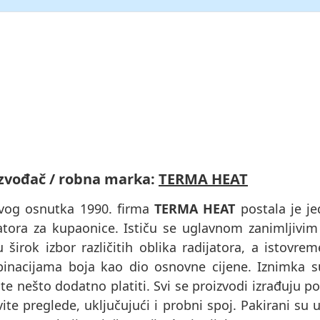
zvođač / robna marka:
TERMA HEAT
vog osnutka 1990. firma
TERMA HEAT
postala je je
jatora za kupaonice. Ističu se uglavnom zanimljivim
u širok izbor različitih oblika radijatora, a istov
inacijama boja kao dio osnovne cijene. Iznimka 
e nešto dodatno platiti. Svi se proizvodi izrađuju p
ite preglede, uključujući i probni spoj. Pakirani s