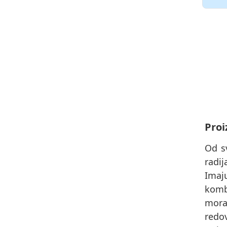
Proi
Od s
radi
Imaj
komb
morat
redov