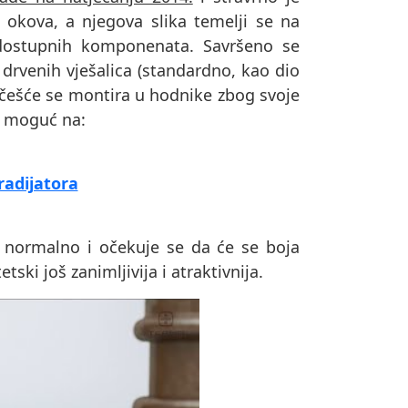
i okova, a njegova slika temelji se na
o dostupnih komponenata. Savršeno se
drvenih vješalica (standardno, kao dio
ajčešće se montira u hodnike zbog svoje
je moguć na:
radijatora
 normalno i očekuje se da će se boja
ski još zanimljivija i atraktivnija.