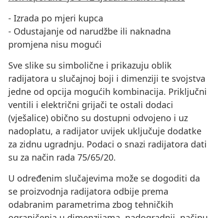
- Izrada po mjeri kupca
- Odustajanje od narudžbe ili naknadna
promjena nisu mogući
Sve slike su simbolične i prikazuju oblik
radijatora u slučajnoj boji i dimenziji te svojstva
jedne od opcija mogućih kombinacija. Priključni
ventili i električni grijači te ostali dodaci
(vješalice) obično su dostupni odvojeno i uz
nadoplatu, a radijator uvijek uključuje dodatke
za zidnu ugradnju. Podaci o snazi ​​radijatora dati
su za način rada 75/65/20.
U određenim slučajevima može se dogoditi da
se proizvodnja radijatora odbije prema
odabranim parametrima zbog tehničkih
ograničenja u dimenzijama, nadogradnji, načinu