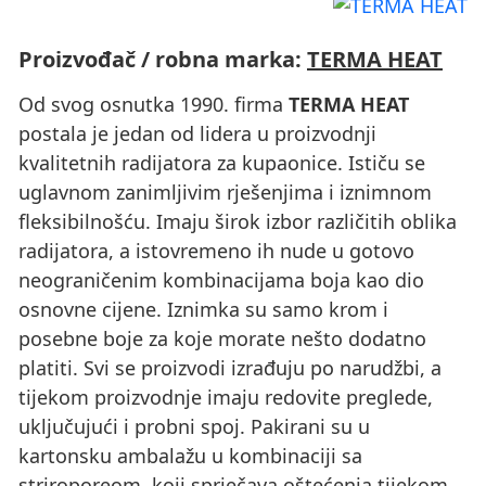
Proizvođač / robna marka:
TERMA HEAT
Od svog osnutka 1990. firma
TERMA HEAT
postala je jedan od lidera u proizvodnji
kvalitetnih radijatora za kupaonice. Ističu se
uglavnom zanimljivim rješenjima i iznimnom
fleksibilnošću. Imaju širok izbor različitih oblika
radijatora, a istovremeno ih nude u gotovo
neograničenim kombinacijama boja kao dio
osnovne cijene. Iznimka su samo krom i
posebne boje za koje morate nešto dodatno
platiti. Svi se proizvodi izrađuju po narudžbi, a
tijekom proizvodnje imaju redovite preglede,
uključujući i probni spoj. Pakirani su u
kartonsku ambalažu u kombinaciji sa
striroporeom, koji sprječava oštećenja tijekom