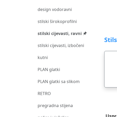
design vodoravni
stilski širokoprofilni
stilski cijevasti, ravni
Stil
stilski cijevasti, izbočeni
kutni
PLAN glatki
PLAN glatki sa slikom
RETRO
pregradna stijena
Uspr