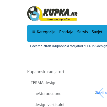
Kategorije
Prodaja
Servis
Savjeti
Početna stran /
Kupaonski radijatori /
TERMA design
Kupaonski radijatori
TERMA design
nešto posebno
design vertikalni