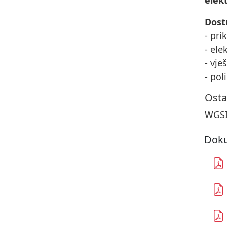
elek
Dost
- pri
- ele
- vje
- pol
Osta
WGSI
Doku