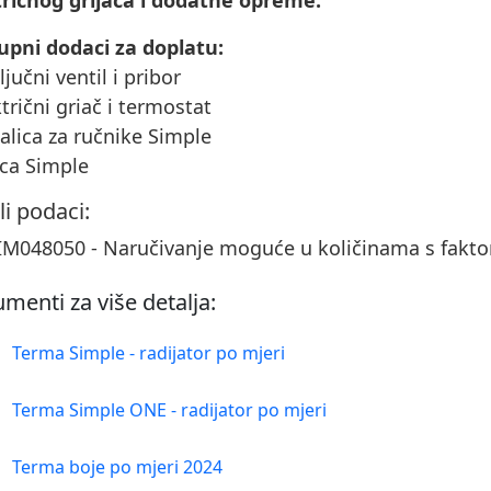
tričnog grijača i dodatne opreme.
upni dodaci za doplatu:
ključni ventil i pribor
ktrični griač i termostat
šalica za ručnike Simple
ica Simple
li podaci:
M048050 - Naručivanje moguće u količinama s fakto
menti za više detalja:
Terma Simple - radijator po mjeri
Terma Simple ONE - radijator po mjeri
Terma boje po mjeri 2024