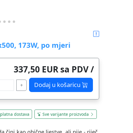
0x500, 173W, po mjeri
337,50 EUR sa PDV /
Dodaj u košaricu
+
platna dostava
Sve varijante proizvoda
 čini kao obične ljestve, ali nije - riječ