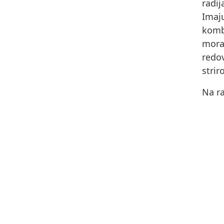
radi
Imaj
komb
morat
redov
strir
Na ra