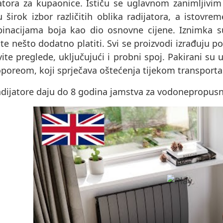
jatora za kupaonice. Ističu se uglavnom zanimljivim
u širok izbor različitih oblika radijatora, a istov
inacijama boja kao dio osnovne cijene. Iznimka 
e nešto dodatno platiti. Svi se proizvodi izrađuju p
ite preglede, uključujući i probni spoj. Pakirani s
oporeom, koji sprječava oštećenja tijekom transporta
dijatore daju do 8 godina jamstva za vodonepropusnos