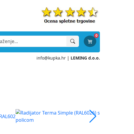
0
info@kupka.hr
|
LEMING d.o.o.