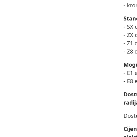
- kro
Stan
- SX 
- ZX 
- Z1 
- Z8 
Mogu
- E1 
- E8 
Dost
radij
Dost
Cije