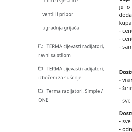
police i vješalice
je o
ventili i pribor
doda
kupao
ugradnja grijača
- cen
- cen
TERMA cijevasti radijatori,
- sam
ravni sa stilom
TERMA cijevasti radijatori,
Dost
izbočeni za sušenje
- vis
- šir
Terma radijatori, Simple /
ONE
- sve
Dost
- sve
- odr