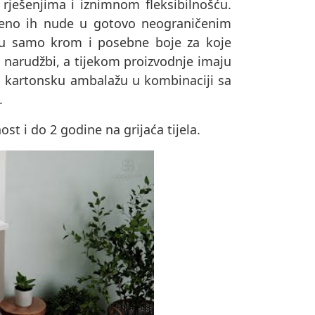
 rješenjima i iznimnom fleksibilnošću.
remeno ih nude u gotovo neograničenim
su samo krom i posebne boje za koje
o narudžbi, a tijekom proizvodnje imaju
u u kartonsku ambalažu u kombinaciji sa
.
t i do 2 godine na grijaća tijela.