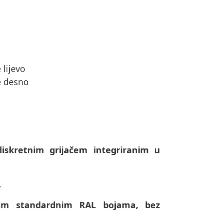
 lijevo
e desno
diskretnim grijačem integriranim u
.
svim standardnim RAL bojama, bez