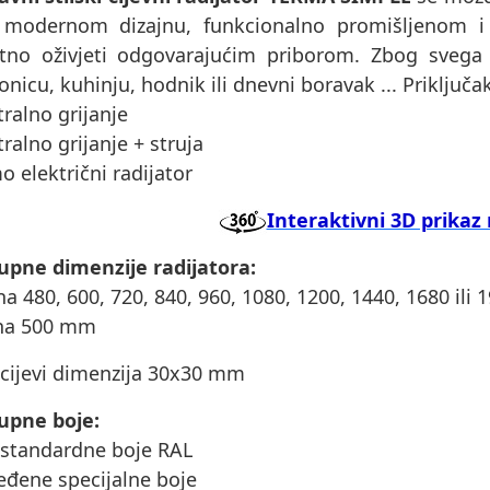
 modernom dizajnu, funkcionalno promišljenom i 
tno oživjeti odgovarajućim priborom. Zbog svega 
nicu, kuhinju, hodnik ili dnevni boravak ... Priključ
tralno grijanje
tralno grijanje + struja
o električni radijator
Interaktivni 3D prikaz 
upne dimenzije radijatora:
ina 480, 600, 720, 840, 960, 1080, 1200, 1440, 1680 il
ina 500 mm
 cijevi dimenzija 30x30 mm
upne boje:
 standardne boje RAL
eđene specijalne boje