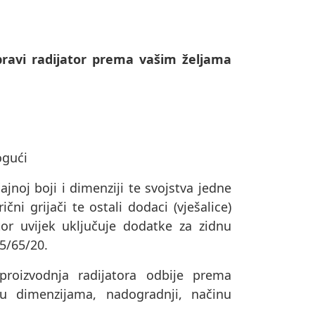
ravi radijator prema vašim željama
ogući
ajnoj boji i dimenziji te svojstva jedne
čni grijači te ostali dodaci (vješalice)
or uvijek uključuje dodatke za zidnu
75/65/20.
oizvodnja radijatora odbije prema
u dimenzijama, nadogradnji, načinu