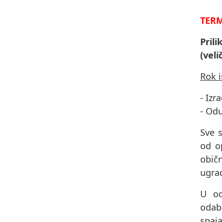
TERM
Pril
(veli
Rok 
- Izr
- Od
Sve s
od op
obič
ugrad
U od
odab
spaja