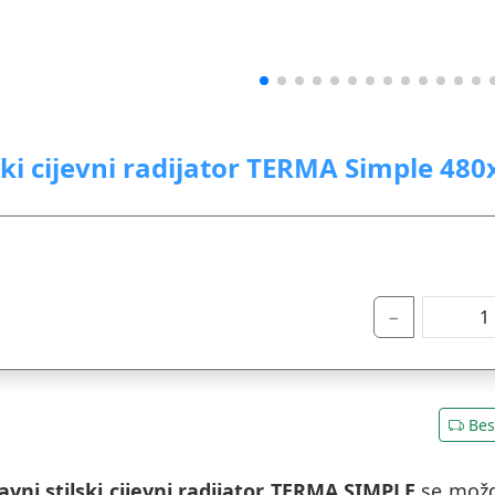
ski cijevni radijator TERMA Simple 48
−
Bes
avni stilski cijevni radijator TERMA SIMPLE
se možda