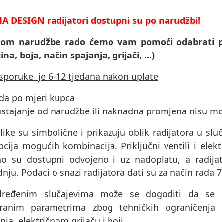
A DESIGN radijatori dostupni su po narudžbi!
ikom narudžbe rado ćemo vam pomoći odabrati p
čina, boja, način spajanja, grijači, ...)
isporuke je 6-12 tjedana nakon uplate
ada po mjeri kupca
ustajanje od narudžbe ili naknadna promjena nisu m
like su simbolične i prikazuju oblik radijatora u sluč
cija mogućih kombinacija. Priključni ventili i elektri
no su dostupni odvojeno i uz nadoplatu, a radijat
nju. Podaci o snazi ​​radijatora dati su za način rada 
ređenim slučajevima može se dogoditi da se pr
ranim parametrima zbog tehničkih ograničenja 
nja, električnom grijaču i boji.