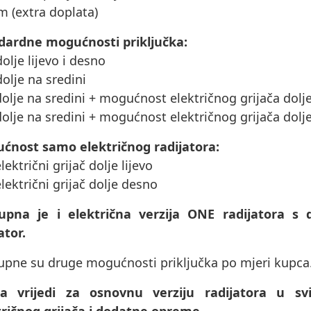
m (extra doplata)
dardne mogućnosti priključka:
dolje lijevo i desno
dolje na sredini
dolje na sredini + mogućnost električnog grijača dolje
dolje na sredini + mogućnost električnog grijača dolj
ćnost samo električnog radijatora:
električni grijač dolje lijevo
električni grijač dolje desno
upna je i električna verzija ONE radijatora s 
ator.
upne su druge mogućnosti priključka po mjeri kupca
na vrijedi za osnovnu verziju radijatora u 