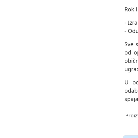
Rok 
- Izr
- Od
Sve s
od op
obič
ugrad
U od
odab
spaja
Proiz