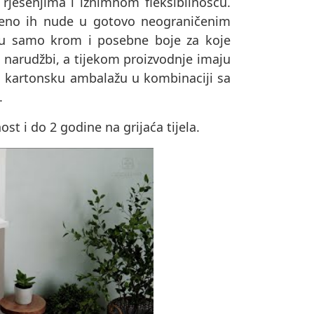
 rješenjima i iznimnom fleksibilnošću.
remeno ih nude u gotovo neograničenim
su samo krom i posebne boje za koje
o narudžbi, a tijekom proizvodnje imaju
u u kartonsku ambalažu u kombinaciji sa
.
t i do 2 godine na grijaća tijela.