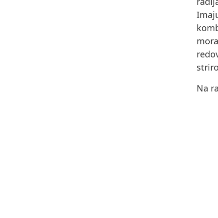
radi
Imaj
komb
morat
redov
strir
Na ra