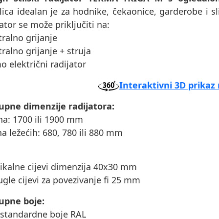
lica idealan je za hodnike, čekaonice, garderobe i sli
ator se može priključiti na:
tralno grijanje
tralno grijanje + struja
o električni radijator
Interaktivni 3D prikaz 
upne dimenzije radijatora:
ina: 1700 ili 1900 mm
ina ležećih: 680, 780 ili 880 mm
tikalne cijevi dimenzija 40x30 mm
ugle cijevi za povezivanje fi 25 mm
upne boje:
 standardne boje RAL