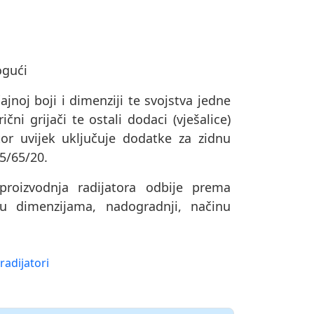
ogući
ajnoj boji i dimenziji te svojstva jedne
čni grijači te ostali dodaci (vješalice)
or uvijek uključuje dodatke za zidnu
75/65/20.
oizvodnja radijatora odbije prema
u dimenzijama, nadogradnji, načinu
radijatori