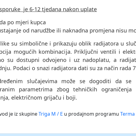
isporuke je 6-12 tjedana nakon uplate
ada po mjeri kupca
ustajanje od narudžbe ili naknadna promjena nisu m
like su simbolične i prikazuju oblik radijatora u sluč
cija mogućih kombinacija. Priključni ventili i elektri
no su dostupni odvojeno i uz nadoplatu, a radijat
nju. Podaci o snazi ​​radijatora dati su za način rada 
ređenim slučajevima može se dogoditi da se pr
ranim parametrima zbog tehničkih ograničenja 
nja, električnom grijaču i boji.
vod je iz skupine
Triga M / E
u prodajnom programu
Terma 