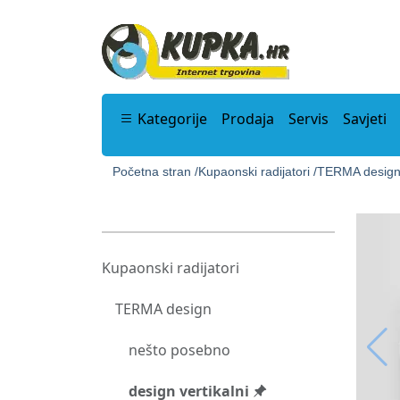
Kategorije
Prodaja
Servis
Savjeti
Početna stran /
Kupaonski radijatori /
TERMA design
Kupaonski radijatori
TERMA design
nešto posebno
design vertikalni