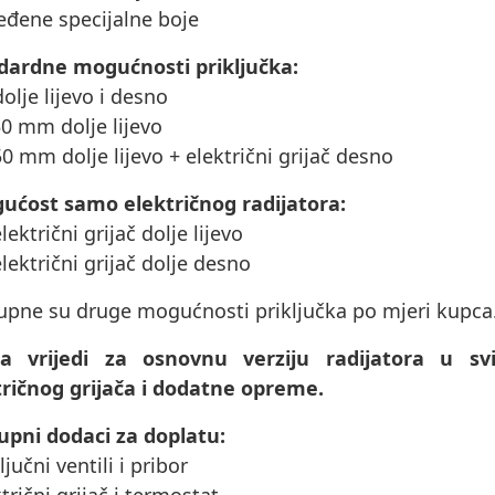
eđene specijalne boje
dardne mogućnosti priključka:
dolje lijevo i desno
50 mm dolje lijevo
50 mm dolje lijevo + električni grijač desno
ućost samo električnog radijatora:
električni grijač dolje lijevo
električni grijač dolje desno
upne su druge mogućnosti priključka po mjeri kupca
na vrijedi za osnovnu verziju radijatora u 
tričnog grijača i dodatne opreme.
upni dodaci za doplatu:
ključni ventili i pribor