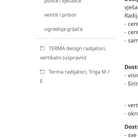
police i vješalice
vješa
ventili i pribor
Radij
- cen
ugradnja grijača
- cen
- sam
TERMA design radijatori,
vertikalni (uspravni)
Dost
Terma radijatori, Triga M /
- vis
E
- šir
- ver
- okr
Dost
- sve