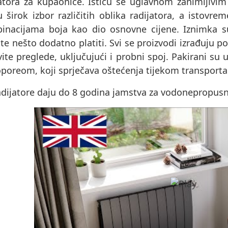
jatora za kupaonice. Ističu se uglavnom zanimljivim
u širok izbor različitih oblika radijatora, a istov
inacijama boja kao dio osnovne cijene. Iznimka 
e nešto dodatno platiti. Svi se proizvodi izrađuju p
ite preglede, uključujući i probni spoj. Pakirani s
oporeom, koji sprječava oštećenja tijekom transporta
dijatore daju do 8 godina jamstva za vodonepropusnos