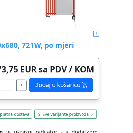
0x680, 721W, po mjeri
73,75 EUR sa PDV / KOM
Dodaj u košaricu
+
platna dostava
Sve varijante proizvoda
m
je ukrasni radijator - s dodatkom