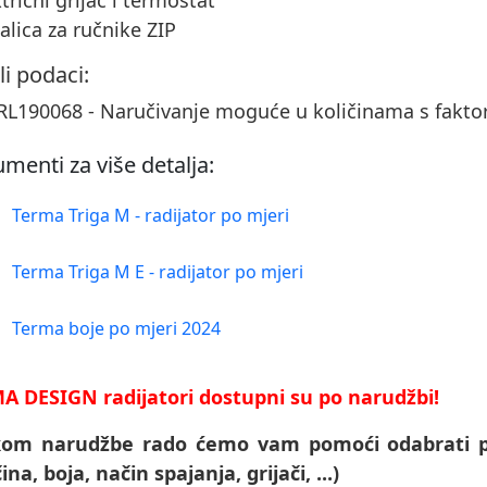
ktrični grijač i termostat
šalica za ručnike ZIP
li podaci:
L190068 - Naručivanje moguće u količinama s fakt
menti za više detalja:
Terma Triga M - radijator po mjeri
Terma Triga M E - radijator po mjeri
Terma boje po mjeri 2024
A DESIGN radijatori dostupni su po narudžbi!
ikom narudžbe rado ćemo vam pomoći odabrati p
čina, boja, način spajanja, grijači, ...)