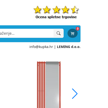
0
info@kupka.hr
|
LEMING d.o.o.