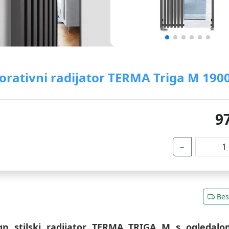
orativni radijator TERMA Triga M 190
9
−
Bes
gn stilski radijator TERMA TRIGA M s ogledalo