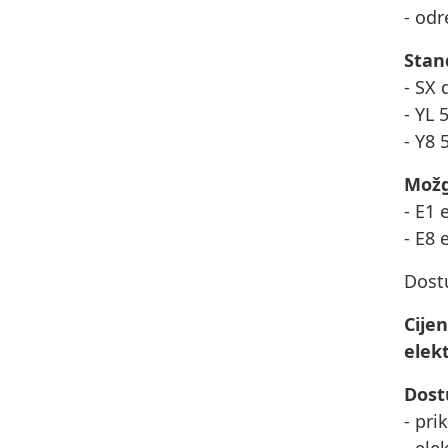
- odr
Stan
- SX 
- YL 
- Y8 
Možg
- E1 
- E8 
Dost
Cije
elek
Dost
- pri