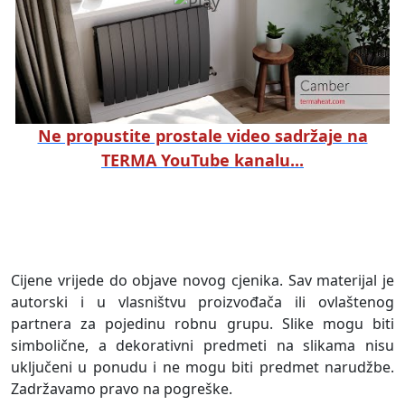
Ne propustite prostale video sadržaje na
TERMA YouTube kanalu...
Cijene vrijede do objave novog cjenika. Sav materijal je
autorski i u vlasništvu proizvođača ili ovlaštenog
partnera za pojedinu robnu grupu. Slike mogu biti
simbolične, a dekorativni predmeti na slikama nisu
uključeni u ponudu i ne mogu biti predmet narudžbe.
Zadržavamo pravo na pogreške.