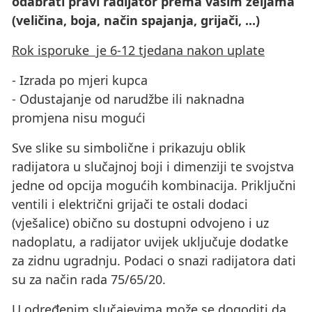
odabrati pravi radijator prema vašim željama
(veličina, boja, način spajanja, grijači, ...)
Rok isporuke je 6-12 tjedana nakon uplate
- Izrada po mjeri kupca
- Odustajanje od narudžbe ili naknadna
promjena nisu mogući
Sve slike su simbolične i prikazuju oblik
radijatora u slučajnoj boji i dimenziji te svojstva
jedne od opcija mogućih kombinacija. Priključni
ventili i električni grijači te ostali dodaci
(vješalice) obično su dostupni odvojeno i uz
nadoplatu, a radijator uvijek uključuje dodatke
za zidnu ugradnju. Podaci o snazi ​​radijatora dati
su za način rada 75/65/20.
U određenim slučajevima može se dogoditi da