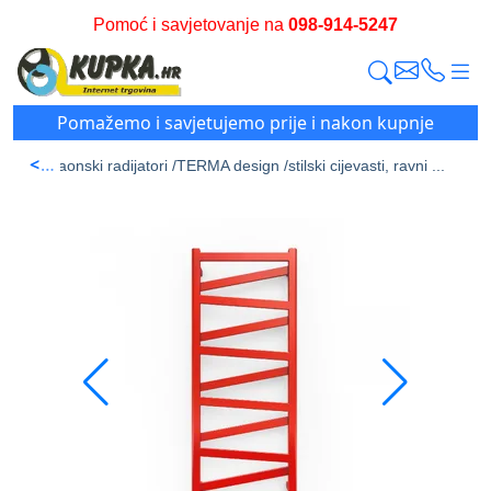
Pomoć i savjetovanje na
098-914-5247
Pomažemo i savjetujemo prije i nakon kupnje
<
ran /
Kupaonski radijatori /
TERMA design /
stilski cijevasti, ravni ...