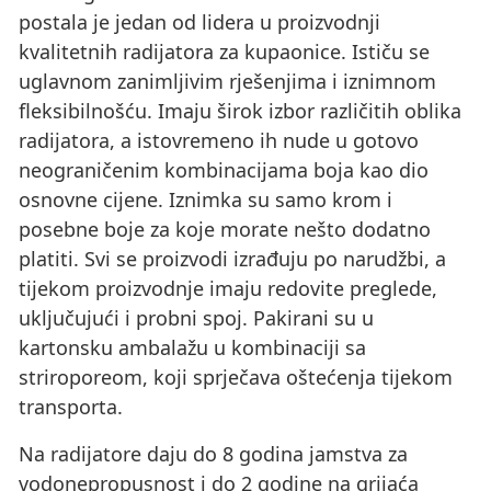
postala je jedan od lidera u proizvodnji
kvalitetnih radijatora za kupaonice. Ističu se
uglavnom zanimljivim rješenjima i iznimnom
fleksibilnošću. Imaju širok izbor različitih oblika
radijatora, a istovremeno ih nude u gotovo
neograničenim kombinacijama boja kao dio
osnovne cijene. Iznimka su samo krom i
posebne boje za koje morate nešto dodatno
platiti. Svi se proizvodi izrađuju po narudžbi, a
tijekom proizvodnje imaju redovite preglede,
uključujući i probni spoj. Pakirani su u
kartonsku ambalažu u kombinaciji sa
striroporeom, koji sprječava oštećenja tijekom
transporta.
Na radijatore daju do 8 godina jamstva za
vodonepropusnost i do 2 godine na grijaća