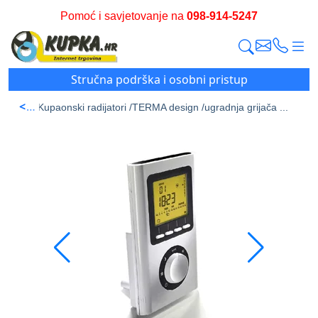
Pomoć i savjetovanje na
098-914-5247
Stručna podrška i osobni pristup
<
a stran /
Kupaonski radijatori /
TERMA design /
ugradnja grijača ...