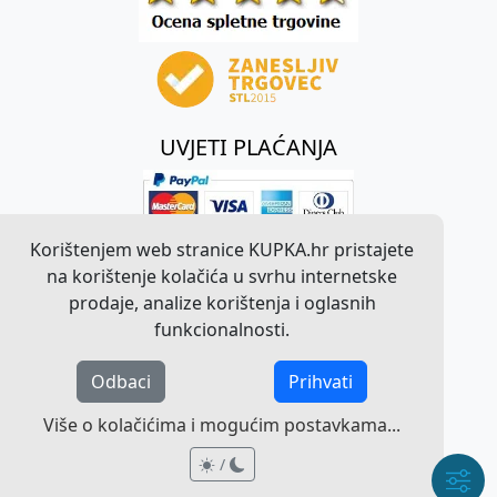
UVJETI PLAĆANJA
Korištenjem web stranice KUPKA.hr pristajete
na korištenje kolačića u svrhu internetske
prodaje, analize korištenja i oglasnih
funkcionalnosti.
Odbaci
Prihvati
©
2026
KUPKA.hr. Sva prava pridržana.
Više o kolačićima i mogućim postavkama...
Pravna obavijest o radu web stranice
/
/