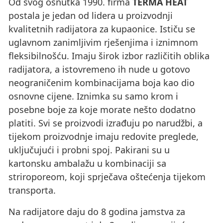
Od svog osnutka 1990. firma
TERMA HEAT
postala je jedan od lidera u proizvodnji
kvalitetnih radijatora za kupaonice. Ističu se
uglavnom zanimljivim rješenjima i iznimnom
fleksibilnošću. Imaju širok izbor različitih oblika
radijatora, a istovremeno ih nude u gotovo
neograničenim kombinacijama boja kao dio
osnovne cijene. Iznimka su samo krom i
posebne boje za koje morate nešto dodatno
platiti. Svi se proizvodi izrađuju po narudžbi, a
tijekom proizvodnje imaju redovite preglede,
uključujući i probni spoj. Pakirani su u
kartonsku ambalažu u kombinaciji sa
striroporeom, koji sprječava oštećenja tijekom
transporta.
Na radijatore daju do 8 godina jamstva za