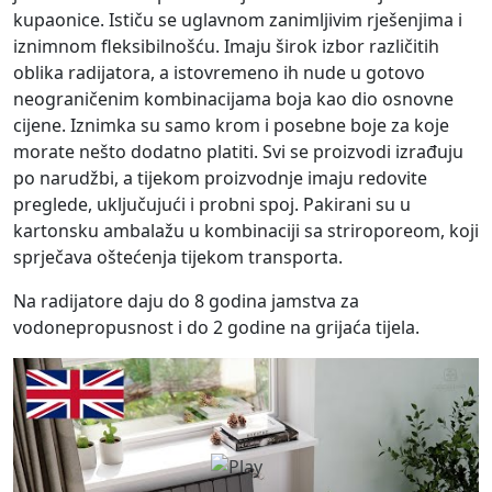
kupaonice. Ističu se uglavnom zanimljivim rješenjima i
iznimnom fleksibilnošću. Imaju širok izbor različitih
oblika radijatora, a istovremeno ih nude u gotovo
neograničenim kombinacijama boja kao dio osnovne
cijene. Iznimka su samo krom i posebne boje za koje
morate nešto dodatno platiti. Svi se proizvodi izrađuju
po narudžbi, a tijekom proizvodnje imaju redovite
preglede, uključujući i probni spoj. Pakirani su u
kartonsku ambalažu u kombinaciji sa striroporeom, koji
sprječava oštećenja tijekom transporta.
Na radijatore daju do 8 godina jamstva za
vodonepropusnost i do 2 godine na grijaća tijela.