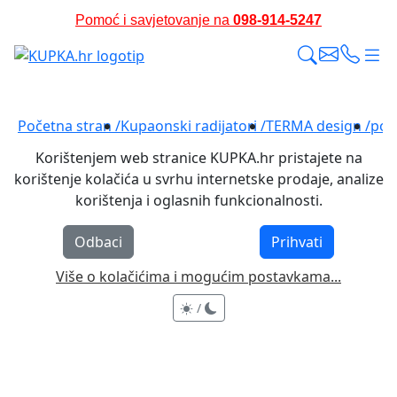
Pomoć i savjetovanje na
098-914-5247
Stručna podrška i osobni pristup
Početna stran /
Kupaonski radijatori /
TERMA design /
poli
Korištenjem web stranice KUPKA.hr pristajete na
korištenje kolačića u svrhu internetske prodaje, analize
korištenja i oglasnih funkcionalnosti.
Odbaci
Prihvati
Više o kolačićima i mogućim postavkama...
/