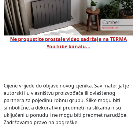
Ne propustite prostale video sadržaje na TERMA
YouTube kanalu...
Cijene vrijede do objave novog cjenika. Sav materijal je
autorski i u vlasništvu proizvođača ili ovlaštenog
partnera za pojedinu robnu grupu. Slike mogu biti
simbolične, a dekorativni predmeti na slikama nisu
uključeni u ponudu i ne mogu biti predmet narudžbe.
Zadržavamo pravo na pogreške.