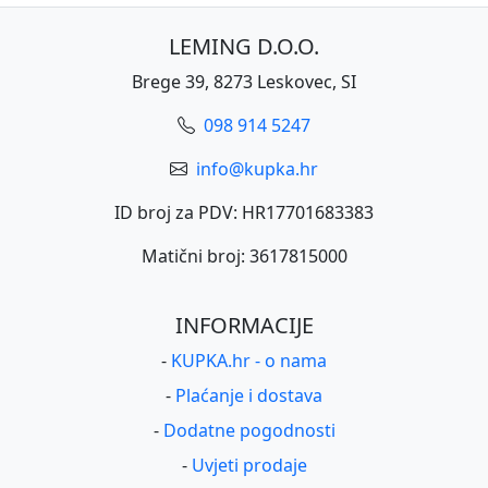
LEMING D.O.O.
Brege 39, 8273 Leskovec, SI
098 914 5247
info@kupka.hr
ID broj za PDV: HR17701683383
Matični broj: 3617815000
INFORMACIJE
-
KUPKA.hr - o nama
-
Plaćanje i dostava
-
Dodatne pogodnosti
-
Uvjeti prodaje