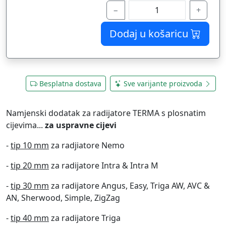
−
+
Dodaj u košaricu
Besplatna dostava
Sve varijante proizvoda
Namjenski dodatak za radijatore TERMA s plosnatim
cijevima...
za uspravne cijevi
-
tip 10 mm
za radjiatore Nemo
-
tip 20 mm
za radijatore Intra & Intra M
-
tip 30 mm
za radijatore Angus, Easy, Triga AW, AVC &
AN, Sherwood, Simple, ZigZag
-
tip 40 mm
za radijatore Triga