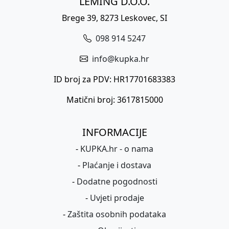
LEMING D.O.O.
Brege 39, 8273 Leskovec, SI
098 914 5247
info@kupka.hr
ID broj za PDV: HR17701683383
Matični broj: 3617815000
INFORMACIJE
-
KUPKA.hr - o nama
-
Plaćanje i dostava
-
Dodatne pogodnosti
-
Uvjeti prodaje
-
Zaštita osobnih podataka