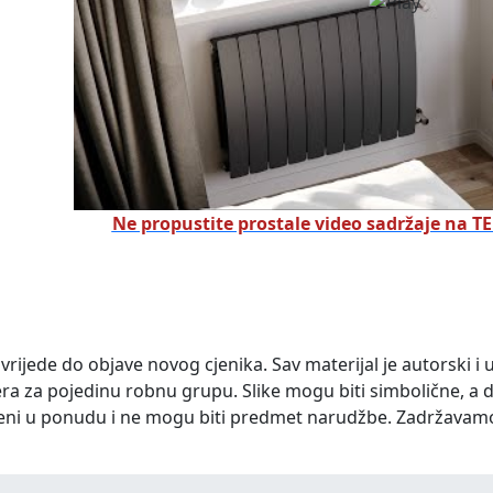
Ne propustite prostale video sadržaje na 
 vrijede do objave novog cjenika. Sav materijal je autorski i 
ra za pojedinu robnu grupu. Slike mogu biti simbolične, a 
eni u ponudu i ne mogu biti predmet narudžbe. Zadržavam