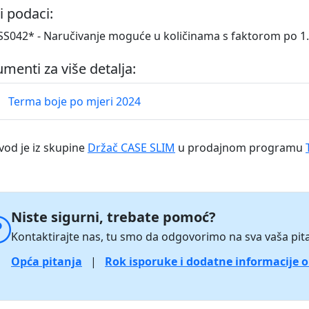
i podaci:
S042* - Naručivanje moguće u količinama s faktorom po 
menti za više detalja:
Terma boje po mjeri 2024
vod je iz skupine
Držač CASE SLIM
u prodajnom programu
Niste sigurni, trebate pomoć?
Kontaktirajte nas, tu smo da odgovorimo na sva vaša pita
Opća pitanja
|
Rok isporuke i dodatne informacije 