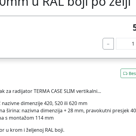
0mm u RAL boji po želji
−
Bes
k za radijator TERMA CASE SLIM vertikalni...
č nazivne dimenzije 420, 520 ili 620 mm
rna širina: nazivna dimenzija + 28 mm, pravokutni presjek 
ina s montažom 114 mm
or u krom i željenoj RAL boji.