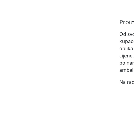
Proi
Od sv
kupaon
oblika
cijene
po nar
ambala
Na rad