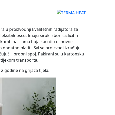
ra u proizvodnji kvalitetnih radijatora za
ksibilnošću. Imaju širok izbor različitih
m kombinacijama boja kao dio osnovne
dodatno platiti. Svi se proizvodi izrađuju
ujući i probni spoj. Pakirani su u kartonsku
 tijekom transporta.
 godine na grijaća tijela.