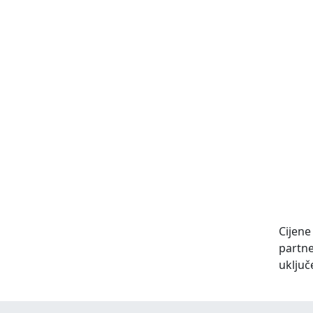
Cijene
partne
uključ