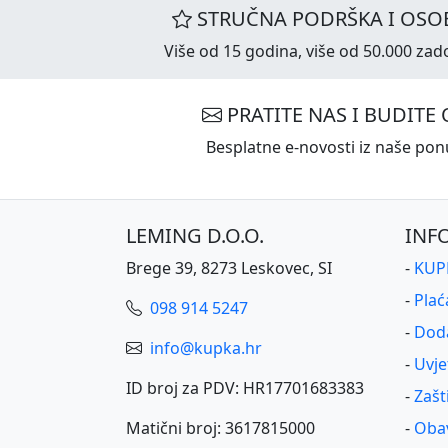
STRUČNA PODRŠKA I OSOB
Više od 15 godina, više od 50.000 zado
PRATITE NAS I BUDITE 
Besplatne e-novosti iz naše ponu
LEMING D.O.O.
INF
Brege 39, 8273 Leskovec, SI
-
KUPK
-
Plać
098 914 5247
-
Dod
info@kupka.hr
-
Uvje
ID broj za PDV: HR17701683383
-
Zašt
Matični broj: 3617815000
-
Obav