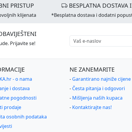
NI PRISTUP
BESPLATNA DOSTAVA 
voljnih klijenata
*Besplatna dostava i dodatni popus
OBAVIJEŠTENI
de. Prijavite se!
ORMACIJE
NE ZANEMARITE
A.hr - o nama
-
Garantirano najniže cijene
anje i dostava
-
Česta pitanja i odgovori
atne pogodnosti
-
Mišljenja naših kupaca
ti prodaje
-
Kontaktirajte nas!
ita osobnih podataka
ijesti