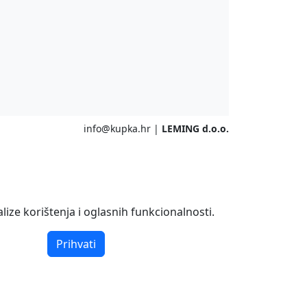
info@kupka.hr
|
LEMING d.o.o.
ize korištenja i oglasnih funkcionalnosti.
Prihvati