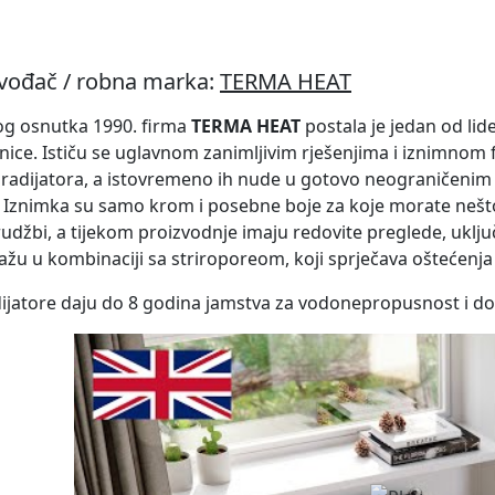
zvođač / robna marka:
TERMA HEAT
og osnutka 1990. firma
TERMA HEAT
postala je jedan od lide
ice. Ističu se uglavnom zanimljivim rješenjima i iznimnom fle
 radijatora, a istovremeno ih nude u gotovo neograničeni
. Iznimka su samo krom i posebne boje za koje morate nešto 
udžbi, a tijekom proizvodnje imaju redovite preglede, uključ
žu u kombinaciji sa striroporeom, koji sprječava oštećenja
ijatore daju do 8 godina jamstva za vodonepropusnost i do 2