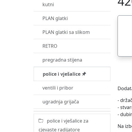
42
kutni
PLAN glatki
PLAN glatki sa slikom
RETRO
pregradna stijena
police i vješalice
ventili i pribor
Dodata
- drža
ugradnja grijača
- stva
- dub
police i vješalice za
Na izb
cjevaste radijatore