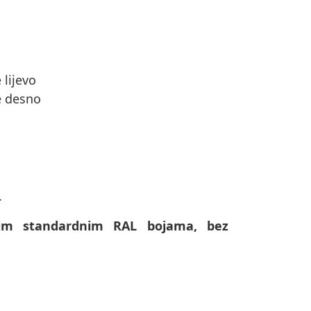
 lijevo
e desno
.
svim standardnim RAL bojama, bez