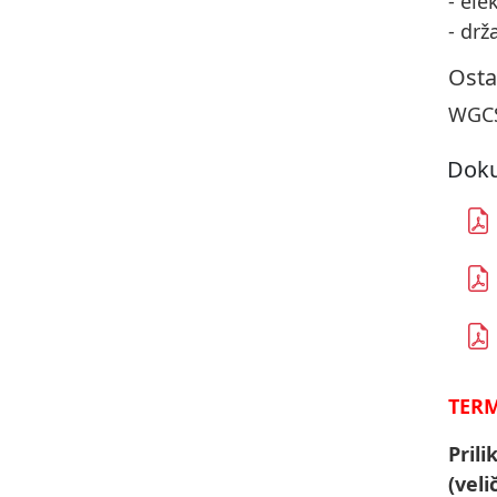
- ele
- drž
Osta
WGCS
Doku
TERM
Pril
(veli