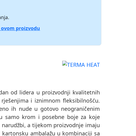
nja.
o ovom proizvodu
dan od lidera u proizvodnji kvalitetnih
 rješenjima i iznimnom fleksibilnošću.
remeno ih nude u gotovo neograničenim
su samo krom i posebne boje za koje
o narudžbi, a tijekom proizvodnje imaju
u u kartonsku ambalažu u kombinaciji sa