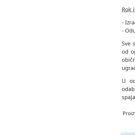
Rok 
- Izr
- Od
Sve s
od op
obič
ugrad
U od
odab
spaja
Proiz