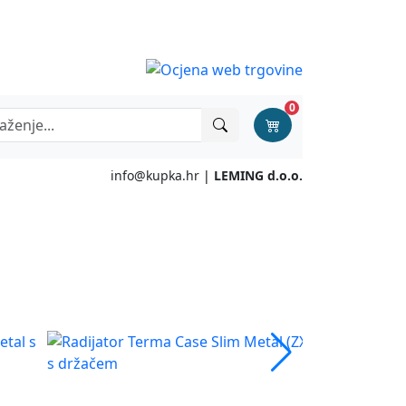
0
info@kupka.hr
|
LEMING d.o.o.