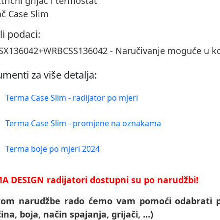
ktrični grijač i termostat
ač Case Slim
li podaci:
X136042+WRBCSS136042 - Naručivanje moguće u kol
menti za više detalja:
Terma Case Slim - radijator po mjeri
Terma Case Slim - promjene na oznakama
Terma boje po mjeri 2024
A DESIGN radijatori dostupni su po narudžbi!
ikom narudžbe rado ćemo vam pomoći odabrati p
čina, boja, način spajanja, grijači, ...)