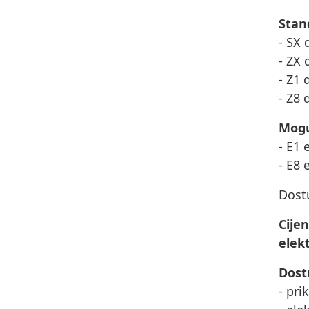
Stan
- SX 
- ZX 
- Z1 
- Z8 
Mogu
- E1 
- E8 
Dost
Cije
elekt
Dost
- pri