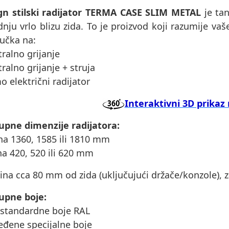
gn stilski radijator TERMA CASE SLIM METAL
je tan
nju vrlo blizu zida. To je proizvod koji razumije v
jučka na:
tralno grijanje
tralno grijanje + struja
o električni radijator
Interaktivni 3D prikaz 
upne dimenzije radijatora:
ina 1360, 1585 ili 1810 mm
ina 420, 520 ili 620 mm
ina cca 80 mm od zida (uključujući držače/konzole),
upne boje:
 standardne boje RAL
eđene specijalne boje