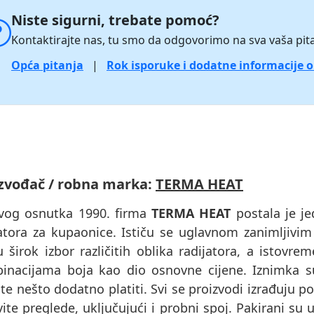
Niste sigurni, trebate pomoć?
Kontaktirajte nas, tu smo da odgovorimo na sva vaša pita
Opća pitanja
|
Rok isporuke i dodatne informacije 
zvođač / robna marka:
TERMA HEAT
vog osnutka 1990. firma
TERMA HEAT
postala je je
jatora za kupaonice. Ističu se uglavnom zanimljivim
u širok izbor različitih oblika radijatora, a istov
inacijama boja kao dio osnovne cijene. Iznimka 
e nešto dodatno platiti. Svi se proizvodi izrađuju p
ite preglede, uključujući i probni spoj. Pakirani s