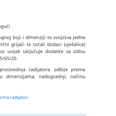
ogući
ajnoj boji i dimenziji te svojstva jedne
čni grijači te ostali dodaci (vješalice)
or uvijek uključuje dodatke za zidnu
75/65/20.
oizvodnja radijatora odbije prema
u dimenzijama, nadogradnji, načinu
erma radijatori