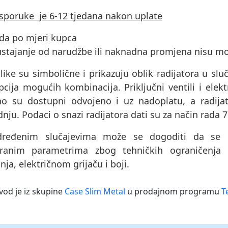
isporuke je 6-12 tjedana nakon uplate
ada po mjeri kupca
ustajanje od narudžbe ili naknadna promjena nisu m
like su simbolične i prikazuju oblik radijatora u sluč
cija mogućih kombinacija. Priključni ventili i elektri
no su dostupni odvojeno i uz nadoplatu, a radijat
nju. Podaci o snazi ​​radijatora dati su za način rada 
ređenim slučajevima može se dogoditi da se pr
ranim parametrima zbog tehničkih ograničenja 
nja, električnom grijaču i boji.
vod je iz skupine
Case Slim Metal
u prodajnom programu
T