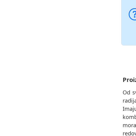
Proi
Od s
radi
Imaj
komb
morat
redov