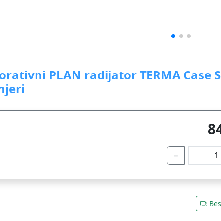
orativni PLAN radijator TERMA Case S
mjeri
8
−
Bes