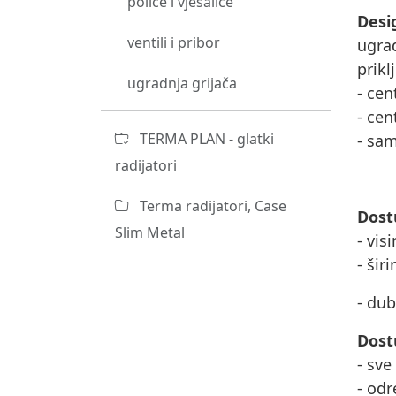
police i vješalice
Desi
ventili i pribor
ugrad
prikl
ugradnja grijača
- cen
- cen
TERMA PLAN - glatki
- sam
radijatori
Terma radijatori, Case
Dost
Slim Metal
- vis
- šir
- dub
Dost
- sve
- odr