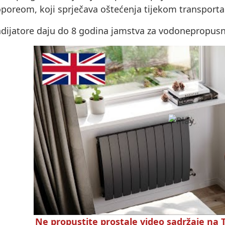
oporeom, koji sprječava oštećenja tijekom transporta
dijatore daju do 8 godina jamstva za vodonepropusnos
Ne propustite prostale video sadržaje na