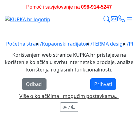
Pomoć i savjetovanje na
098-914-5247
Pomažemo i savjetujemo prije i nakon kupnje
Početna stran /
Kupaonski radijatori /
TERMA design /
PLAN
Korištenjem web stranice KUPKA.hr pristajete na
korištenje kolačića u svrhu internetske prodaje, analize
korištenja i oglasnih funkcionalnosti.
Odbaci
Prihvati
Više o kolačićima i mogućim postavkama...
/