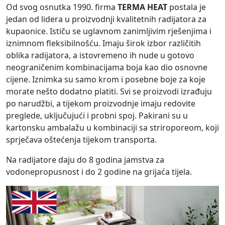
Od svog osnutka 1990. firma
TERMA HEAT
postala je
jedan od lidera u proizvodnji kvalitetnih radijatora za
kupaonice. Ističu se uglavnom zanimljivim rješenjima i
iznimnom fleksibilnošću. Imaju širok izbor različitih
oblika radijatora, a istovremeno ih nude u gotovo
neograničenim kombinacijama boja kao dio osnovne
cijene. Iznimka su samo krom i posebne boje za koje
morate nešto dodatno platiti. Svi se proizvodi izrađuju
po narudžbi, a tijekom proizvodnje imaju redovite
preglede, uključujući i probni spoj. Pakirani su u
kartonsku ambalažu u kombinaciji sa striroporeom, koji
sprječava oštećenja tijekom transporta.
Na radijatore daju do 8 godina jamstva za
vodonepropusnost i do 2 godine na grijaća tijela.