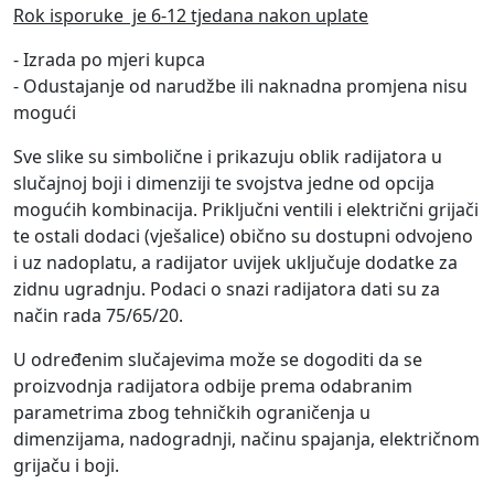
Rok isporuke je 6-12 tjedana nakon uplate
- Izrada po mjeri kupca
- Odustajanje od narudžbe ili naknadna promjena nisu
mogući
Sve slike su simbolične i prikazuju oblik radijatora u
slučajnoj boji i dimenziji te svojstva jedne od opcija
mogućih kombinacija. Priključni ventili i električni grijači
te ostali dodaci (vješalice) obično su dostupni odvojeno
i uz nadoplatu, a radijator uvijek uključuje dodatke za
zidnu ugradnju. Podaci o snazi ​​radijatora dati su za
način rada 75/65/20.
U određenim slučajevima može se dogoditi da se
proizvodnja radijatora odbije prema odabranim
parametrima zbog tehničkih ograničenja u
dimenzijama, nadogradnji, načinu spajanja, električnom
grijaču i boji.