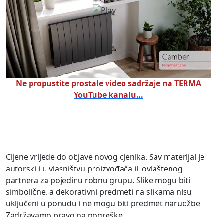
Ne propustite prostale video sadržaje na TERMA
YouTube kanalu...
Cijene vrijede do objave novog cjenika. Sav materijal je
autorski i u vlasništvu proizvođača ili ovlaštenog
partnera za pojedinu robnu grupu. Slike mogu biti
simbolične, a dekorativni predmeti na slikama nisu
uključeni u ponudu i ne mogu biti predmet narudžbe.
Zadržavamo pravo na pogreške.