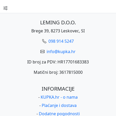
LEMING D.O.O.
Brege 39, 8273 Leskovec, SI
098 914 5247
info@kupka.hr
ID broj za PDV: HR17701683383
Matični broj: 3617815000
INFORMACIJE
-
KUPKA.hr - o nama
-
Plaćanje i dostava
-
Dodatne pogodnosti