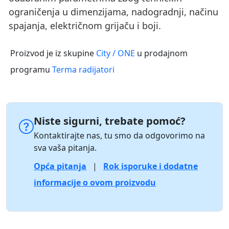
ograničenja u dimenzijama, nadogradnji, načinu
spajanja, električnom grijaču i boji.
Proizvod je iz skupine
City / ONE
u prodajnom
programu
Terma radijatori
Niste sigurni, trebate pomoć?
Kontaktirajte nas, tu smo da odgovorimo na
sva vaša pitanja.
Opća pitanja
|
Rok isporuke i dodatne
informacije o ovom proizvodu