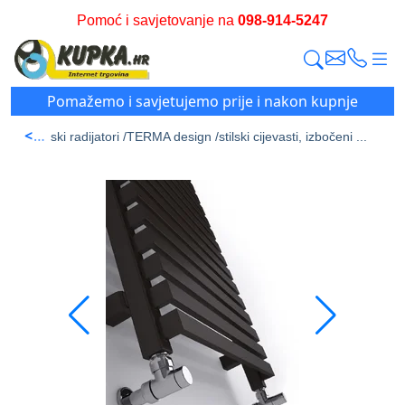
Pomoć i savjetovanje na
098-914-5247
Pomažemo i savjetujemo prije i nakon kupnje
<
 /
Kupaonski radijatori /
TERMA design /
stilski cijevasti, izbočeni ...