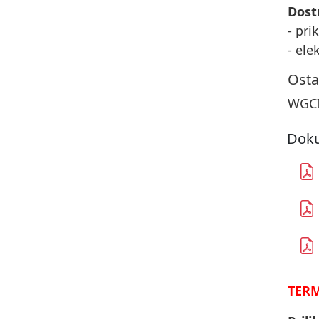
Dost
- pri
- ele
Osta
WGCI
Doku
TERM