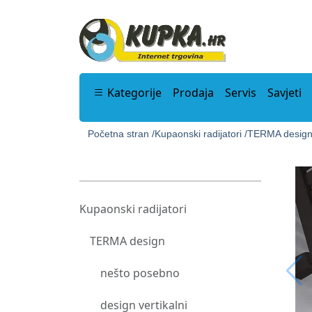
Kategorije
Prodaja
Servis
Savjeti
Početna stran /
Kupaonski radijatori /
TERMA design
Kupaonski radijatori
TERMA design
nešto posebno
design vertikalni