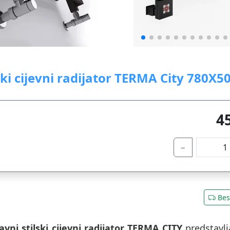
ski cijevni radijator TERMA City 780X5
4
−
Bes
avni stilski cijevni radijator TERMA CITY
predstavlj