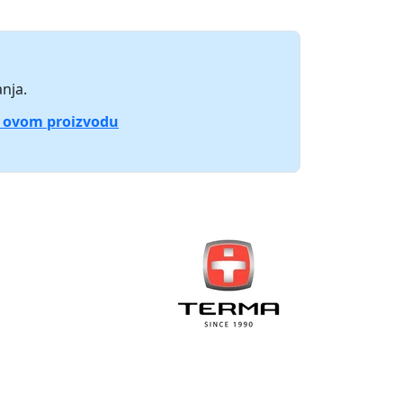
nja.
o ovom proizvodu