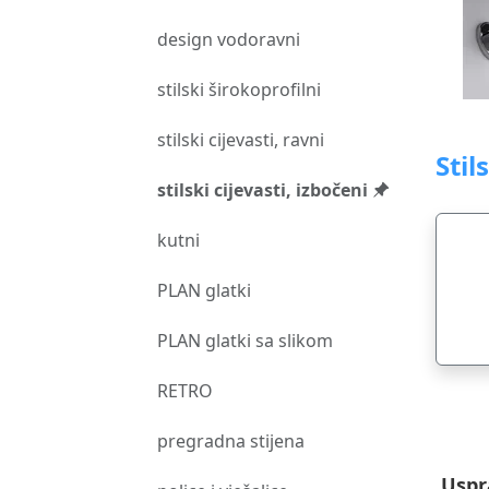
design vodoravni
stilski širokoprofilni
stilski cijevasti, ravni
Stil
stilski cijevasti, izbočeni
kutni
PLAN glatki
PLAN glatki sa slikom
RETRO
pregradna stijena
Uspr