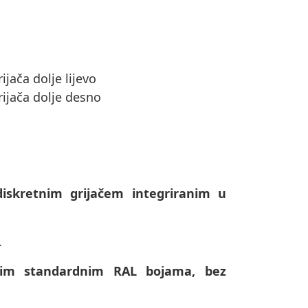
ijača dolje lijevo
rijača dolje desno
diskretnim grijačem integriranim u
.
svim standardnim RAL bojama, bez