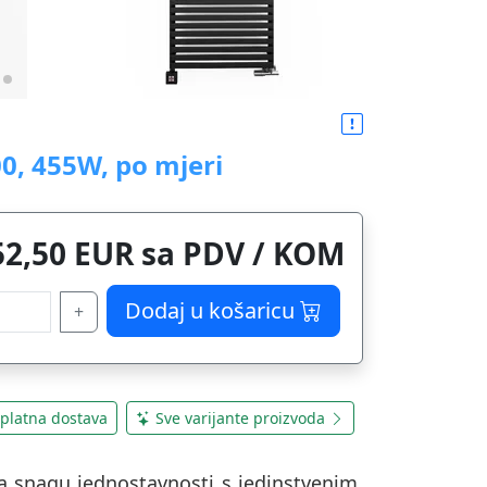
00, 455W, po mjeri
52,50 EUR sa PDV / KOM
Dodaj u košaricu
+
platna dostava
Sve varijante proizvoda
a snagu jednostavnosti s jedinstvenim