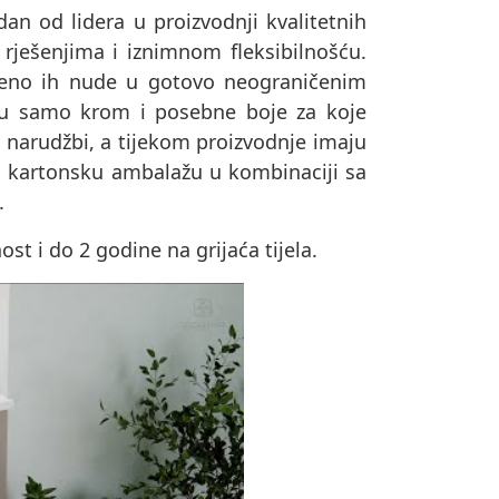
dan od lidera u proizvodnji kvalitetnih
 rješenjima i iznimnom fleksibilnošću.
remeno ih nude u gotovo neograničenim
su samo krom i posebne boje za koje
o narudžbi, a tijekom proizvodnje imaju
u u kartonsku ambalažu u kombinaciji sa
.
t i do 2 godine na grijaća tijela.