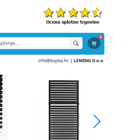
0
info@kupka.hr
|
LEMING d.o.o.