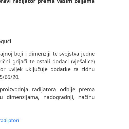
ravi radijator prema vašim željama
ogući
ajnoj boji i dimenziji te svojstva jedne
čni grijači te ostali dodaci (vješalice)
or uvijek uključuje dodatke za zidnu
75/65/20.
oizvodnja radijatora odbije prema
u dimenzijama, nadogradnji, načinu
adijatori