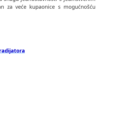
lan za veće kupaonice s mogućnošću
radijatora