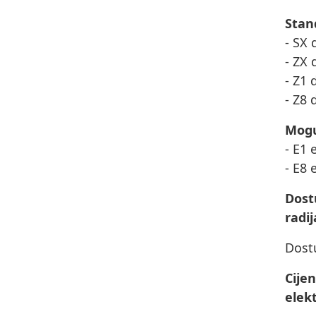
Stan
- SX 
- ZX 
- Z1 
- Z8 
Mogu
- E1 
- E8 
Dost
radij
Dost
Cije
elekt