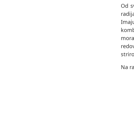
Od s
radi
Imaj
komb
morat
redov
strir
Na ra