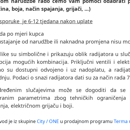
ikom narudžbe rado ćemo vam pomoći odabrati p
čina, boja, način spajanja, grijači, ...)
isporuke je 6-12 tjedana nakon uplate
ada po mjeri kupca
ustajanje od narudžbe ili naknadna promjena nisu m
like su simbolične i prikazuju oblik radijatora u sluč
cija mogućih kombinacija. Priključni ventili i elektri
no su dostupni odvojeno i uz nadoplatu, a radijat
nju. Podaci o snazi ​​radijatora dati su za način rada 
ređenim slučajevima može se dogoditi da se pr
ranim parametrima zbog tehničkih ograničenja 
nja, električnom grijaču i boji.
vod je iz skupine
City / ONE
u prodajnom programu
Terma r