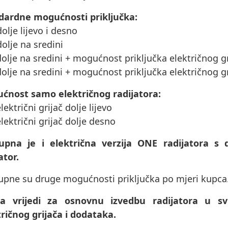
dardne mogućnosti priključka:
dolje lijevo i desno
dolje na sredini
dolje na sredini + mogućnost priključka električnog gr
dolje na sredini + mogućnost priključka električnog g
ćnost samo električnog radijatora:
električni grijač dolje lijevo
električni grijač dolje desno
upna je i električna verzija ONE radijatora s 
ator.
upne su druge mogućnosti priključka po mjeri kupca
na vrijedi za osnovnu izvedbu radijatora u 
ričnog grijača i dodataka.