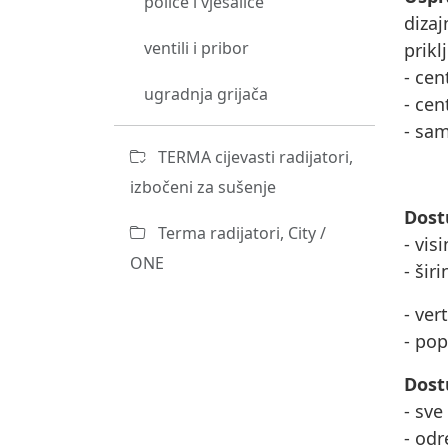
police i vješalice
diza
ventili i pribor
prikl
- cen
ugradnja grijača
- cen
- sam
TERMA cijevasti radijatori,
izbočeni za sušenje
Dost
Terma radijatori, City /
- vis
ONE
- šir
- ver
- po
Dost
- sve
- odr