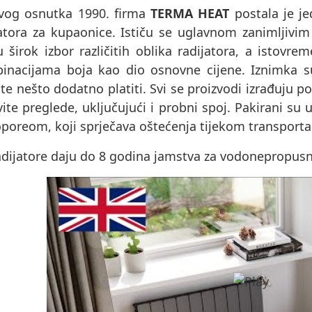
vog osnutka 1990. firma
TERMA HEAT
postala je je
jatora za kupaonice. Ističu se uglavnom zanimljivim
u širok izbor različitih oblika radijatora, a istov
inacijama boja kao dio osnovne cijene. Iznimka 
e nešto dodatno platiti. Svi se proizvodi izrađuju p
ite preglede, uključujući i probni spoj. Pakirani s
oporeom, koji sprječava oštećenja tijekom transporta
dijatore daju do 8 godina jamstva za vodonepropusnos