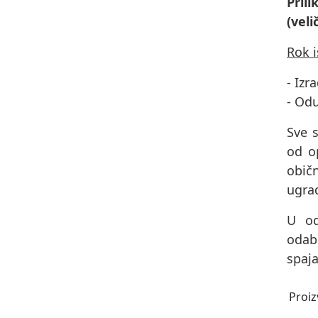
Pril
(veli
Rok 
- Izr
- Od
Sve s
od op
obič
ugrad
U od
odab
spaja
Proiz