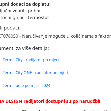
upni dodaci za doplatu:
ključni ventil i pribor
ktrični grijač i termostat
li podaci:
T078050 - Naručivanje moguće u količinama s fakt
menti za više detalja:
Terma City - radijator po mjeri
Terma City ONE - radijator po mjeri
Terma boje po mjeri 2024
A DESIGN radijatori dostupni su po narudžbi!