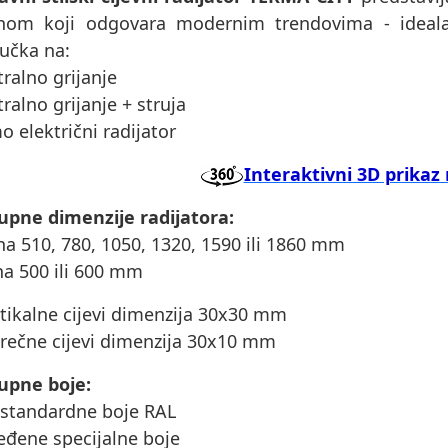
jnom koji odgovara modernim trendovima - idea
jučka na:
tralno grijanje
tralno grijanje + struja
o električni radijator
Interaktivni 3D prikaz 
upne dimenzije radijatora:
ina 510, 780, 1050, 1320, 1590 ili 1860 mm
ina 500 ili 600 mm
ttikalne cijevi dimenzija 30x30 mm
prečne cijevi dimenzija 30x10 mm
upne boje:
 standardne boje RAL
eđene specijalne boje