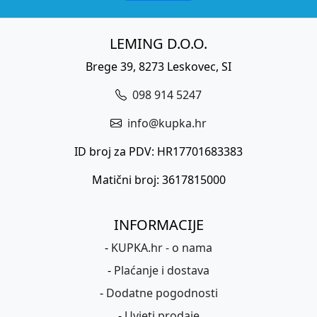
LEMING D.O.O.
Brege 39, 8273 Leskovec, SI
098 914 5247
info@kupka.hr
ID broj za PDV: HR17701683383
Matični broj: 3617815000
INFORMACIJE
-
KUPKA.hr - o nama
-
Plaćanje i dostava
-
Dodatne pogodnosti
-
Uvjeti prodaje