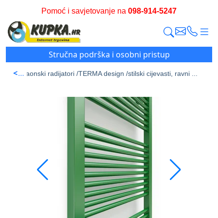
Pomoć i savjetovanje na
098-914-5247
Stručna podrška i osobni pristup
<
ran /
Kupaonski radijatori /
TERMA design /
stilski cijevasti, ravni ...