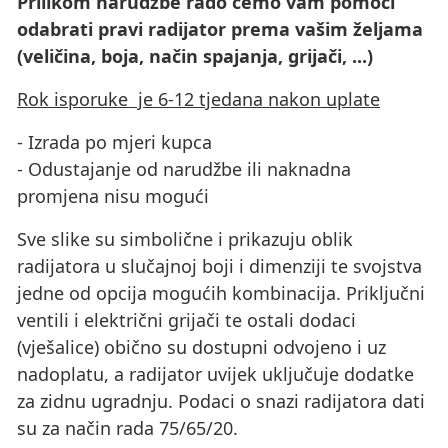
Prilikom narudžbe rado ćemo vam pomoći
odabrati pravi radijator prema vašim željama
(veličina, boja, način spajanja, grijači, ...)
Rok isporuke je 6-12 tjedana nakon uplate
- Izrada po mjeri kupca
- Odustajanje od narudžbe ili naknadna
promjena nisu mogući
Sve slike su simbolične i prikazuju oblik
radijatora u slučajnoj boji i dimenziji te svojstva
jedne od opcija mogućih kombinacija. Priključni
ventili i električni grijači te ostali dodaci
(vješalice) obično su dostupni odvojeno i uz
nadoplatu, a radijator uvijek uključuje dodatke
za zidnu ugradnju. Podaci o snazi ​​radijatora dati
su za način rada 75/65/20.