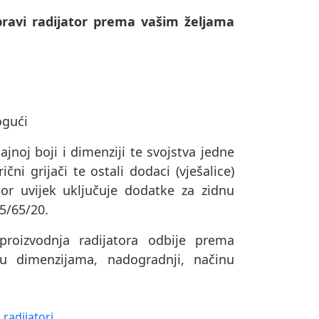
ravi radijator prema vašim željama
ogući
ajnoj boji i dimenziji te svojstva jedne
čni grijači te ostali dodaci (vješalice)
or uvijek uključuje dodatke za zidnu
75/65/20.
oizvodnja radijatora odbije prema
u dimenzijama, nadogradnji, načinu
radijatori