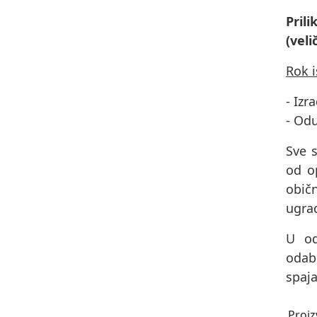
Pril
(veli
Rok 
- Izr
- Od
Sve s
od op
obič
ugrad
U od
odab
spaja
Proiz