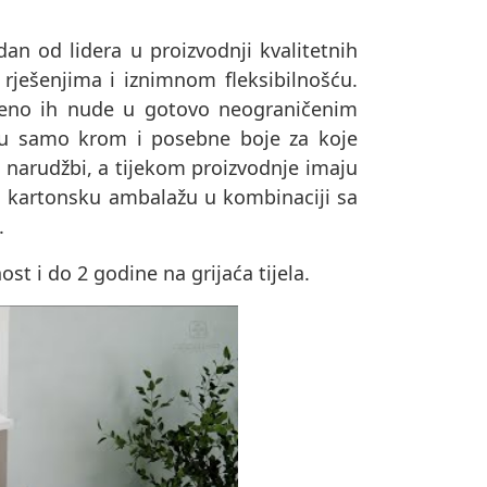
dan od lidera u proizvodnji kvalitetnih
 rješenjima i iznimnom fleksibilnošću.
remeno ih nude u gotovo neograničenim
su samo krom i posebne boje za koje
o narudžbi, a tijekom proizvodnje imaju
u u kartonsku ambalažu u kombinaciji sa
.
t i do 2 godine na grijaća tijela.