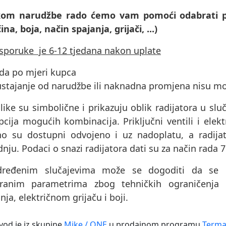
ikom narudžbe rado ćemo vam pomoći odabrati p
čina, boja, način spajanja, grijači, ...)
isporuke je 6-12 tjedana nakon uplate
ada po mjeri kupca
ustajanje od narudžbe ili naknadna promjena nisu m
like su simbolične i prikazuju oblik radijatora u sluč
cija mogućih kombinacija. Priključni ventili i elektri
no su dostupni odvojeno i uz nadoplatu, a radijat
nju. Podaci o snazi ​​radijatora dati su za način rada 
ređenim slučajevima može se dogoditi da se pr
ranim parametrima zbog tehničkih ograničenja 
nja, električnom grijaču i boji.
vod je iz skupine
Mike / ONE
u prodajnom programu
Terma 