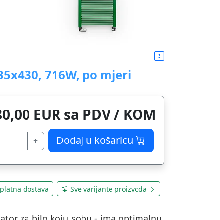
35x430, 716W, po mjeri
80,00 EUR sa PDV / KOM
Dodaj u košaricu
+
platna dostava
Sve varijante proizvoda
ijator za bilo koju sobu - ima optimalnu