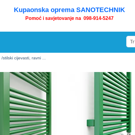
Kupaonska oprema SANOTECHNIK
Pomoć i savjetovanje na 098-914-5247
 /
stilski cijevasti, ravni ...