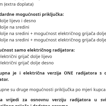
m (extra doplata)
dardne mogućnosti priključka:
dolje lijevo i desno
dolje na sredini
dolje na sredini + mogućnost električnog grijača dolje 
dolje na sredini + mogućnost električnog grijača dolj
ćnost samo električnog radijatora:
električni grijač dolje lijevo
električni grijač dolje desno
upna je i električna verzija ONE radijatora s 
ator.
upne su druge mogućnosti priključka po mjeri kupca
na vrijedi za osnovnu verziju radijatora u 