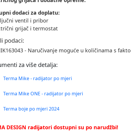
tričnog grijača i dodatne opreme.
upni dodaci za doplatu:
ključni ventil i pribor
ktrični grijač i termostat
li podaci:
K163043 - Naručivanje moguće u količinama s fakt
menti za više detalja:
Terma Mike - radijator po mjeri
Terma Mike ONE - radijator po mjeri
Terma boje po mjeri 2024
A DESIGN radijatori dostupni su po narudžbi!