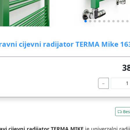
ravni cijevni radijator TERMA Mike 16
3
−
Bes
avi cijevni radijator TERMA MIKE
je univerzalni rad