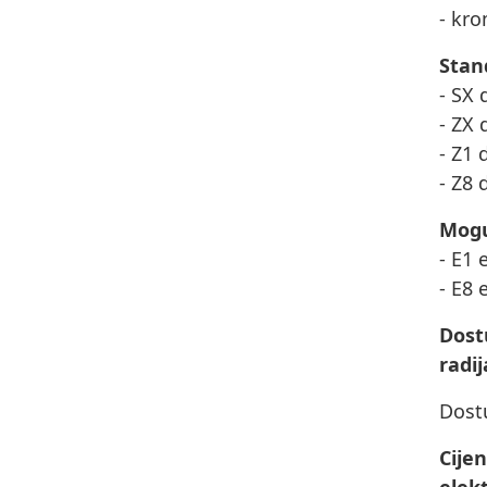
- kro
Stan
- SX 
- ZX 
- Z1 
- Z8 
Mogu
- E1 
- E8 
Dost
radij
Dost
Cije