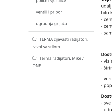
police i vješalice
udalj
ventili i pribor
bilo 
- cen
ugradnja grijača
- cen
- sam
TERMA cijevasti radijatori,
ravni sa stilom
Dost
Terma radijatori, Mike /
- vis
ONE
- šir
- ver
- pop
Dost
- sve
- odr