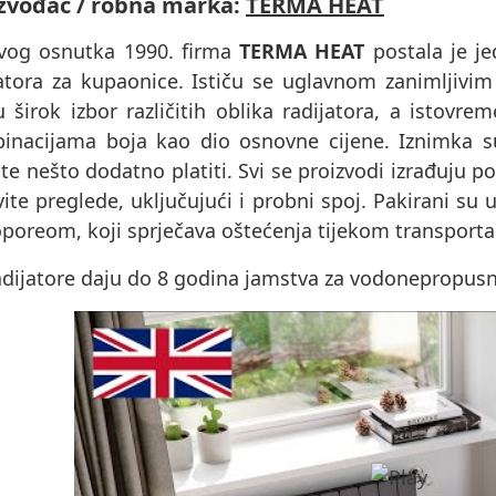
zvođač / robna marka:
TERMA HEAT
vog osnutka 1990. firma
TERMA HEAT
postala je je
jatora za kupaonice. Ističu se uglavnom zanimljivim
u širok izbor različitih oblika radijatora, a istov
inacijama boja kao dio osnovne cijene. Iznimka 
e nešto dodatno platiti. Svi se proizvodi izrađuju p
ite preglede, uključujući i probni spoj. Pakirani s
oporeom, koji sprječava oštećenja tijekom transporta
dijatore daju do 8 godina jamstva za vodonepropusnos