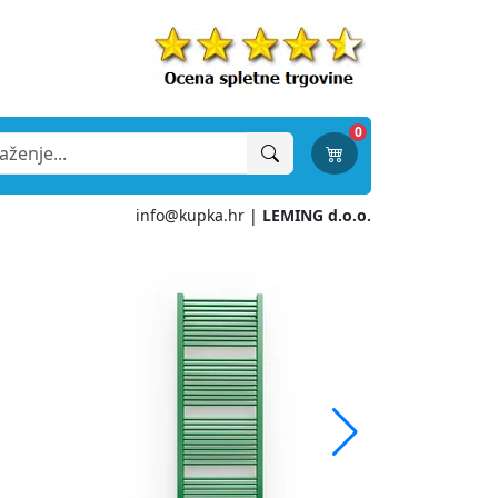
0
info@kupka.hr
|
LEMING d.o.o.