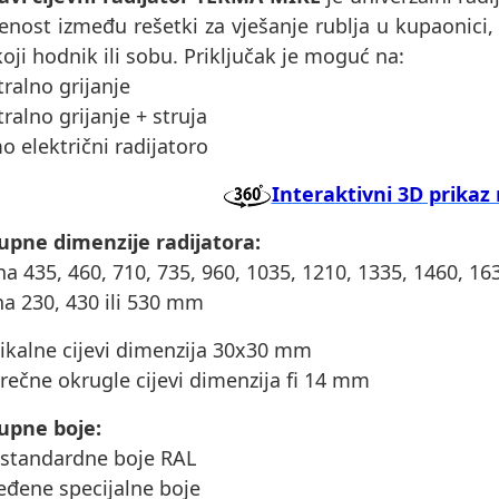
enost između rešetki za vješanje rublja u kupaonici, 
koji hodnik ili sobu. Priključak je moguć na:
tralno grijanje
tralno grijanje + struja
o električni radijatoro
Interaktivni 3D prikaz 
upne dimenzije radijatora:
ina 435, 460, 710, 735, 960, 1035, 1210, 1335, 1460, 1
ina 230, 430 ili 530 mm
tikalne cijevi dimenzija 30x30 mm
rečne okrugle cijevi dimenzija fi 14 mm
upne boje:
 standardne boje RAL
eđene specijalne boje