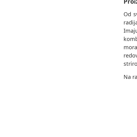
Proi
Od s
radi
Imaj
komb
morat
redov
strir
Na ra