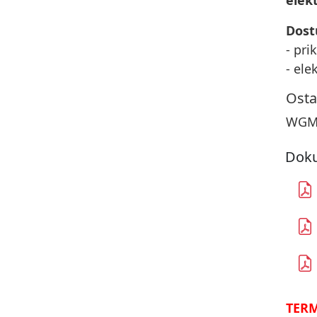
elek
Dost
- pri
- ele
Osta
WGMI
Doku
TERM