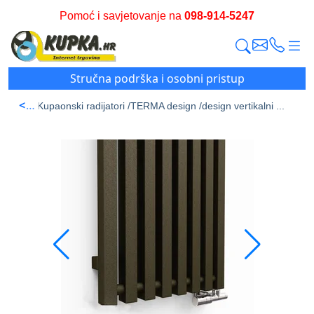
Pomoć i savjetovanje na
098-914-5247
Stručna podrška i osobni pristup
<
a stran /
Kupaonski radijatori /
TERMA design /
design vertikalni ...