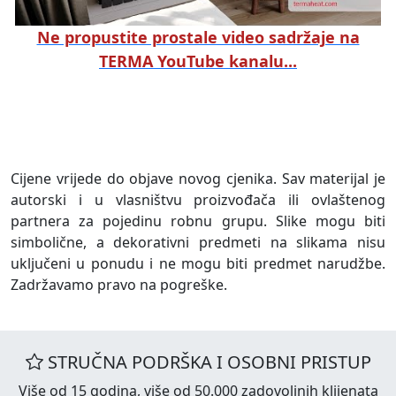
Ne propustite prostale video sadržaje na
TERMA YouTube kanalu...
Cijene vrijede do objave novog cjenika. Sav materijal je
autorski i u vlasništvu proizvođača ili ovlaštenog
partnera za pojedinu robnu grupu. Slike mogu biti
simbolične, a dekorativni predmeti na slikama nisu
uključeni u ponudu i ne mogu biti predmet narudžbe.
Zadržavamo pravo na pogreške.
STRUČNA PODRŠKA I OSOBNI PRISTUP
Više od 15 godina, više od 50.000 zadovoljnih klijenata