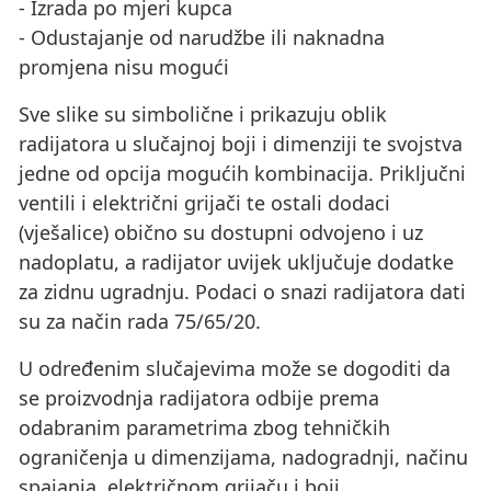
- Izrada po mjeri kupca
- Odustajanje od narudžbe ili naknadna
promjena nisu mogući
Sve slike su simbolične i prikazuju oblik
radijatora u slučajnoj boji i dimenziji te svojstva
jedne od opcija mogućih kombinacija. Priključni
ventili i električni grijači te ostali dodaci
(vješalice) obično su dostupni odvojeno i uz
nadoplatu, a radijator uvijek uključuje dodatke
za zidnu ugradnju. Podaci o snazi ​​radijatora dati
su za način rada 75/65/20.
U određenim slučajevima može se dogoditi da
se proizvodnja radijatora odbije prema
odabranim parametrima zbog tehničkih
ograničenja u dimenzijama, nadogradnji, načinu
spajanja, električnom grijaču i boji.