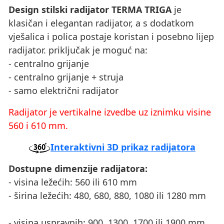
Design stilski radijator TERMA TRIGA
je
klasičan i elegantan radijator, a s dodatkom
vješalica i polica postaje koristan i posebno lijep
radijator. priključak je moguć na:
- centralno grijanje
- centralno grijanje + struja
- samo električni radijator
Radijator je vertikalne izvedbe uz iznimku visine
560 i 610 mm.
Interaktivni 3D prikaz radijatora
Dostupne dimenzije radijatora:
- visina ležećih: 560 ili 610 mm
- širina ležećih: 480, 680, 880, 1080 ili 1280 mm
- visina uspravnih: 900, 1300, 1700 ili 1900 mm