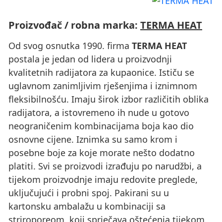
Proizvođač / robna marka:
TERMA HEAT
Od svog osnutka 1990. firma
TERMA HEAT
postala je jedan od lidera u proizvodnji
kvalitetnih radijatora za kupaonice. Ističu se
uglavnom zanimljivim rješenjima i iznimnom
fleksibilnošću. Imaju širok izbor različitih oblika
radijatora, a istovremeno ih nude u gotovo
neograničenim kombinacijama boja kao dio
osnovne cijene. Iznimka su samo krom i
posebne boje za koje morate nešto dodatno
platiti. Svi se proizvodi izrađuju po narudžbi, a
tijekom proizvodnje imaju redovite preglede,
uključujući i probni spoj. Pakirani su u
kartonsku ambalažu u kombinaciji sa
striroporeom, koji sprječava oštećenja tijekom