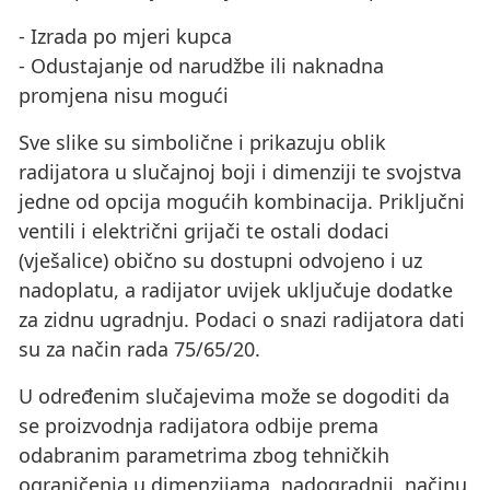
- Izrada po mjeri kupca
- Odustajanje od narudžbe ili naknadna
promjena nisu mogući
Sve slike su simbolične i prikazuju oblik
radijatora u slučajnoj boji i dimenziji te svojstva
jedne od opcija mogućih kombinacija. Priključni
ventili i električni grijači te ostali dodaci
(vješalice) obično su dostupni odvojeno i uz
nadoplatu, a radijator uvijek uključuje dodatke
za zidnu ugradnju. Podaci o snazi ​​radijatora dati
su za način rada 75/65/20.
U određenim slučajevima može se dogoditi da
se proizvodnja radijatora odbije prema
odabranim parametrima zbog tehničkih
ograničenja u dimenzijama, nadogradnji, načinu