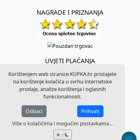
NAGRADE I PRIZNANJA
UVJETI PLAĆANJA
Korištenjem web stranice KUPKA.hr pristajete
na korištenje kolačića u svrhu internetske
prodaje, analize korištenja i oglasnih
funkcionalnosti.
Odbaci
Prihvati
©
2026
KUPKA.hr. Sva prava pridržana.
Više o kolačićima i mogućim postavkama...
Pravna obavijest o radu web stranice
/
/