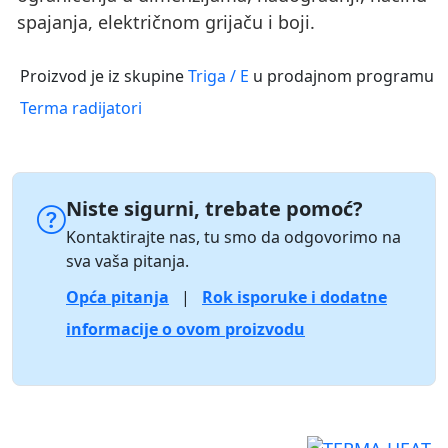
spajanja, električnom grijaču i boji.
Proizvod je iz skupine
Triga / E
u prodajnom programu
Terma radijatori
Niste sigurni, trebate pomoć?
Kontaktirajte nas, tu smo da odgovorimo na
sva vaša pitanja.
Opća pitanja
|
Rok isporuke i dodatne
informacije o ovom proizvodu