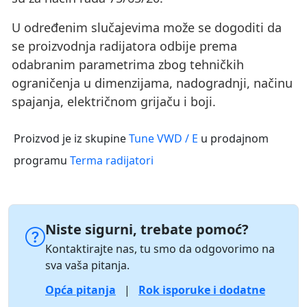
U određenim slučajevima može se dogoditi da
se proizvodnja radijatora odbije prema
odabranim parametrima zbog tehničkih
ograničenja u dimenzijama, nadogradnji, načinu
spajanja, električnom grijaču i boji.
Proizvod je iz skupine
Tune VWD / E
u prodajnom
programu
Terma radijatori
Niste sigurni, trebate pomoć?
Kontaktirajte nas, tu smo da odgovorimo na
sva vaša pitanja.
Opća pitanja
|
Rok isporuke i dodatne