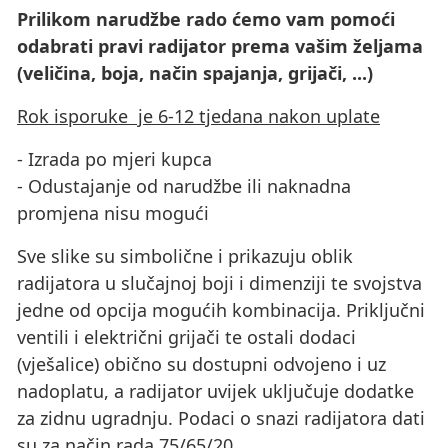
Prilikom narudžbe rado ćemo vam pomoći
odabrati pravi radijator prema vašim željama
(veličina, boja, način spajanja, grijači, ...)
Rok isporuke je 6-12 tjedana nakon uplate
- Izrada po mjeri kupca
- Odustajanje od narudžbe ili naknadna
promjena nisu mogući
Sve slike su simbolične i prikazuju oblik
radijatora u slučajnoj boji i dimenziji te svojstva
jedne od opcija mogućih kombinacija. Priključni
ventili i električni grijači te ostali dodaci
(vješalice) obično su dostupni odvojeno i uz
nadoplatu, a radijator uvijek uključuje dodatke
za zidnu ugradnju. Podaci o snazi ​​radijatora dati
su za način rada 75/65/20.