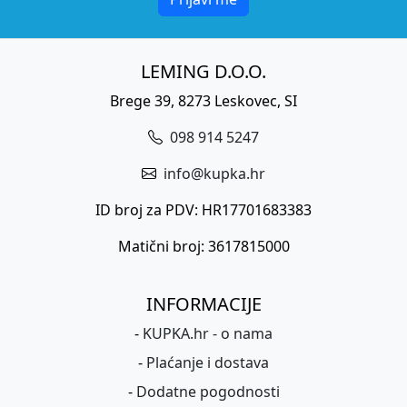
LEMING D.O.O.
Brege 39, 8273 Leskovec, SI
098 914 5247
info@kupka.hr
ID broj za PDV: HR17701683383
Matični broj: 3617815000
INFORMACIJE
-
KUPKA.hr - o nama
-
Plaćanje i dostava
-
Dodatne pogodnosti