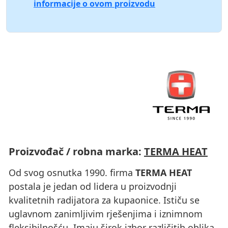
informacije o ovom proizvodu
Proizvođač / robna marka:
TERMA HEAT
Od svog osnutka 1990. firma
TERMA HEAT
postala je jedan od lidera u proizvodnji
kvalitetnih radijatora za kupaonice. Ističu se
uglavnom zanimljivim rješenjima i iznimnom
fleksibilnošću. Imaju širok izbor različitih oblika