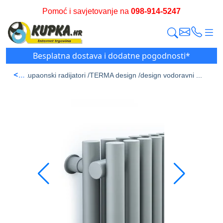
Pomoć i savjetovanje na
098-914-5247
Besplatna dostava i dodatne pogodnosti*
<
 stran /
Kupaonski radijatori /
TERMA design /
design vodoravni ...