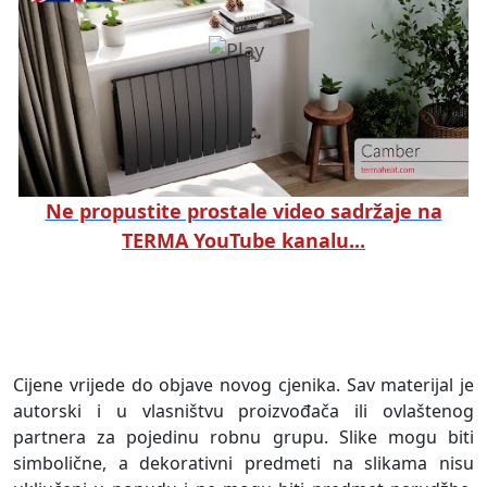
Ne propustite prostale video sadržaje na
TERMA YouTube kanalu...
Cijene vrijede do objave novog cjenika. Sav materijal je
autorski i u vlasništvu proizvođača ili ovlaštenog
partnera za pojedinu robnu grupu. Slike mogu biti
simbolične, a dekorativni predmeti na slikama nisu