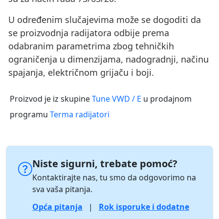
U određenim slučajevima može se dogoditi da
se proizvodnja radijatora odbije prema
odabranim parametrima zbog tehničkih
ograničenja u dimenzijama, nadogradnji, načinu
spajanja, električnom grijaču i boji.
Proizvod je iz skupine
Tune VWD / E
u prodajnom
programu
Terma radijatori
Niste sigurni, trebate pomoć?
Kontaktirajte nas, tu smo da odgovorimo na
sva vaša pitanja.
Opća pitanja
|
Rok isporuke i dodatne