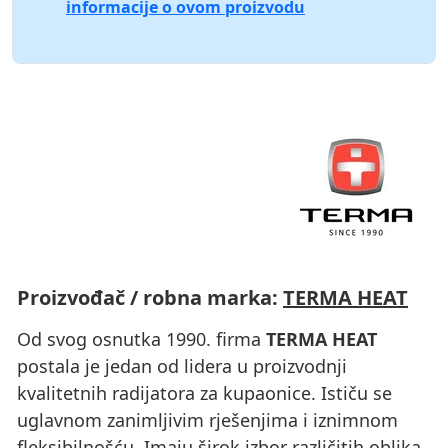
informacije o ovom proizvodu
Proizvođač / robna marka:
TERMA HEAT
Od svog osnutka 1990. firma
TERMA HEAT
postala je jedan od lidera u proizvodnji
kvalitetnih radijatora za kupaonice. Ističu se
uglavnom zanimljivim rješenjima i iznimnom
fleksibilnošću. Imaju širok izbor različitih oblika