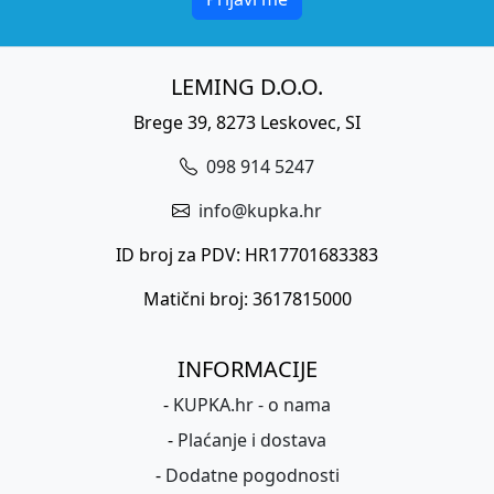
LEMING D.O.O.
Brege 39, 8273 Leskovec, SI
098 914 5247
info@kupka.hr
ID broj za PDV: HR17701683383
Matični broj: 3617815000
INFORMACIJE
-
KUPKA.hr - o nama
-
Plaćanje i dostava
-
Dodatne pogodnosti