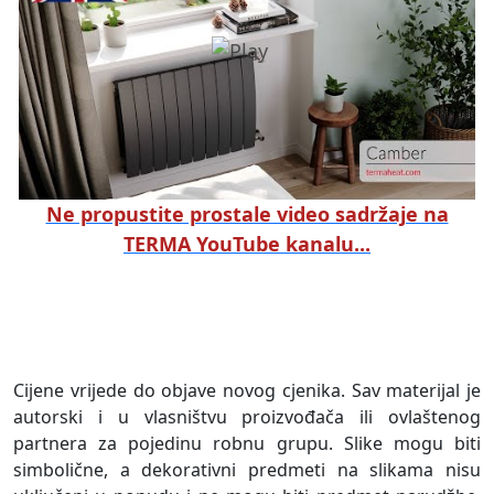
Ne propustite prostale video sadržaje na
TERMA YouTube kanalu...
Cijene vrijede do objave novog cjenika. Sav materijal je
autorski i u vlasništvu proizvođača ili ovlaštenog
partnera za pojedinu robnu grupu. Slike mogu biti
simbolične, a dekorativni predmeti na slikama nisu