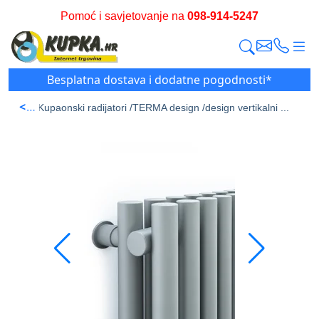
Pomoć i savjetovanje na
098-914-5247
Besplatna dostava i dodatne pogodnosti*
<
a stran /
Kupaonski radijatori /
TERMA design /
design vertikalni ...