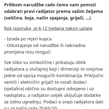
Prilikom narudžbe rado ćemo vam pomoći
odabrati pravi radijator prema vašim željama
(veličina, boja, način spajanja, grijači, ...)
Rok isporuke je 6-12 tjedana nakon uplate
- Izrada po mjeri kupca
- Odustajanje od narudžbe ili naknadna
promjena nisu mogući
Sve slike su simbolične i prikazuju oblik
radijatora u slučajnoj boji i dimenziji te svojstva
jedne od opcija mogućih kombinacija. Priključni
ventili i električni grijači te ostali dodaci
(vješalice) obično su dostupni odvojeno i uz
nadoplatu, a radijator uvijek uključuje dodatke
za zidnu ugradnju. Podaci o snazi ​​radijatora dati
su za način rada 75/65/20.