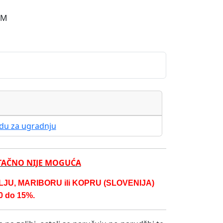
OM
adu za ugradnju
TAČNO NIJE MOGUĆA
U, MARIBORU ili KOPRU (SLOVENIJA)
 do 15%.