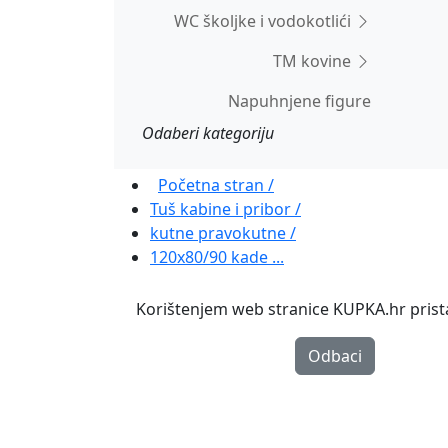
WC školjke i vodokotlići
TM kovine
Napuhnjene figure
Odaberi kategoriju
Početna stran /
Tuš kabine i pribor /
kutne pravokutne /
120x80/90 kade ...
Korištenjem web stranice KUPKA.hr pristaj
Odbaci