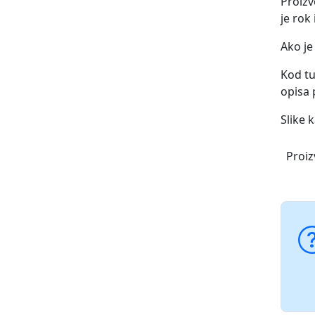
Proizv
je rok
Ako je
Kod tu
opisa 
Slike 
Proiz