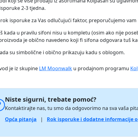
odi koji se više prodaju iz asortimana Kolpasan su uglavnom 
 isporuke 2-3 tjedna.
 rok isporuke za Vas odlučujući faktor, preporučujemo vam d
š kada u pravilu sifoni nisu u kompletu (osim ako nije pos
proizvoda je obično navedeno koji fi sifona odgovara tuš ka
kada su simbolične i obično prikazuju kadu s oblogom.
vod je iz skupine
LM Moonwalk
u prodajnom programu
Kol
Niste sigurni, trebate pomoć?
Kontaktirajte nas, tu smo da odgovorimo na sva vaša pita
Opća pitanja
|
Rok isporuke i dodatne informacije 