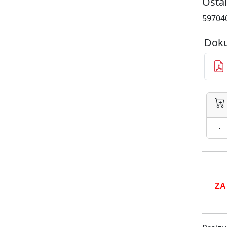
Ostal
597040
Doku
ZA