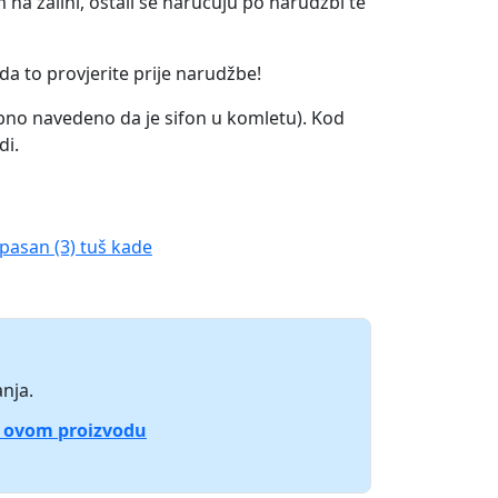
na zalihi, ostali se naručuju po narudžbi te
a to provjerite prije narudžbe!
ebno navedeno da je sifon u komletu). Kod
di.
pasan (3) tuš kade
nja.
o ovom proizvodu