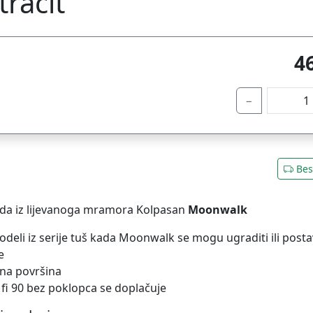
tracit
4
−
Bes
da iz lijevanoga mramora Kolpasan
Moonwalk
modeli iz serije tuš kada Moonwalk se mogu ugraditi ili posta
je
efna površina
n fi 90 bez poklopca se doplačuje