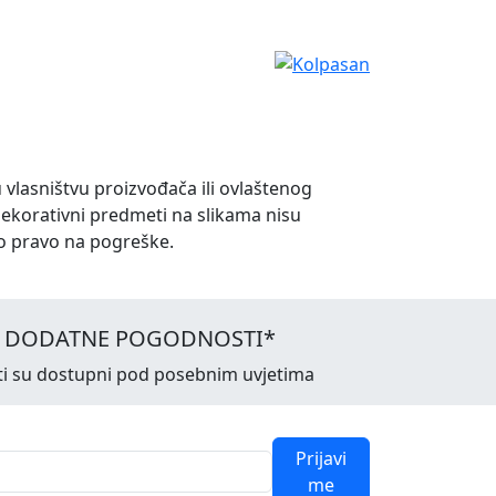
u vlasništvu proizvođača ili ovlaštenog
dekorativni predmeti na slikama nisu
o pravo na pogreške.
I DODATNE POGODNOSTI*
ti su dostupni pod posebnim uvjetima
Prijavi
me