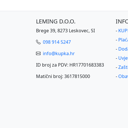
LEMING D.O.O.
INF
Brege 39, 8273 Leskovec, SI
-
KUPK
-
Plać
098 914 5247
-
Dod
info@kupka.hr
-
Uvje
ID broj za PDV: HR17701683383
-
Zašt
Matični broj: 3617815000
-
Obav