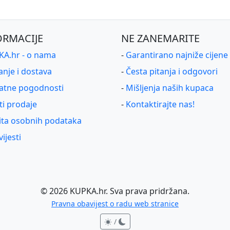
ORMACIJE
NE ZANEMARITE
A.hr - o nama
-
Garantirano najniže cijene
anje i dostava
-
Česta pitanja i odgovori
atne pogodnosti
-
Mišljenja naših kupaca
ti prodaje
-
Kontaktirajte nas!
ita osobnih podataka
ijesti
©
2026
KUPKA.hr. Sva prava pridržana.
Pravna obavijest o radu web stranice
/