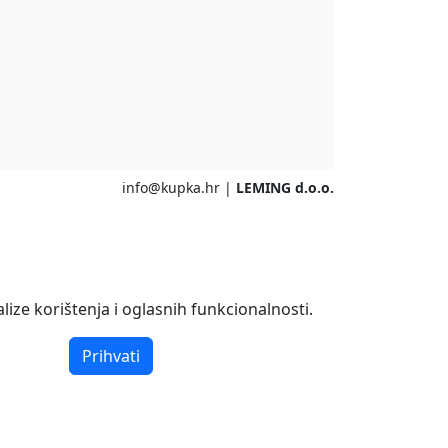
info@kupka.hr
|
LEMING d.o.o.
ize korištenja i oglasnih funkcionalnosti.
Prihvati