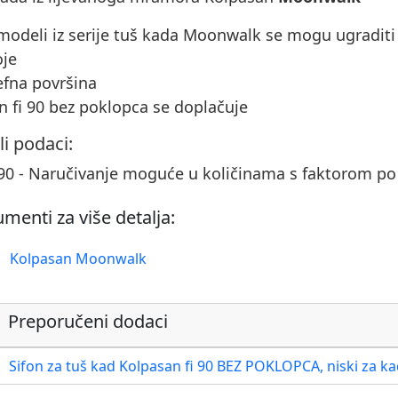
 modeli iz serije tuš kada Moonwalk se mogu ugraditi 
oje
jefna površina
on fi 90 bez poklopca se doplačuje
li podaci:
90 - Naručivanje moguće u količinama s faktorom p
menti za više detalja:
Kolpasan Moonwalk
Preporučeni dodaci
Sifon za tuš kad Kolpasan fi 90 BEZ POKLOPCA, niski za k