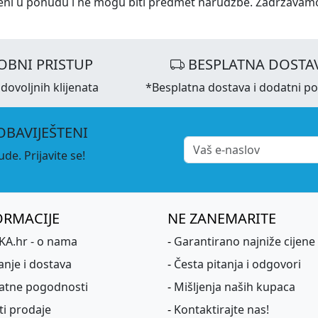
eni u ponudu i ne mogu biti predmet narudžbe. Zadržavam
OBNI PRISTUP
BESPLATNA DOSTA
dovoljnih klijenata
*Besplatna dostava i dodatni p
OBAVIJEŠTENI
de. Prijavite se!
ORMACIJE
NE ZANEMARITE
A.hr - o nama
-
Garantirano najniže cijene
anje i dostava
-
Česta pitanja i odgovori
atne pogodnosti
-
Mišljenja naših kupaca
ti prodaje
-
Kontaktirajte nas!