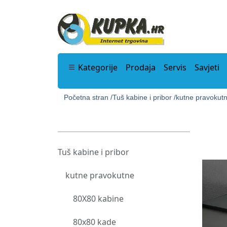
Kategorije
Prodaja
Servis
Savjeti
Početna stran /
Tuš kabine i pribor /
kutne pravokutn
Tuš kabine i pribor
kutne pravokutne
80X80 kabine
80x80 kade