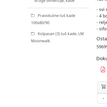
druge dimenzije, kade
- svi
Pravokutne tuš kade
- 4 b
- rel
100x80/90
- sif
Kolpasan (3) tuš kade, LM
Osta
Moonwalk
5969
Doku