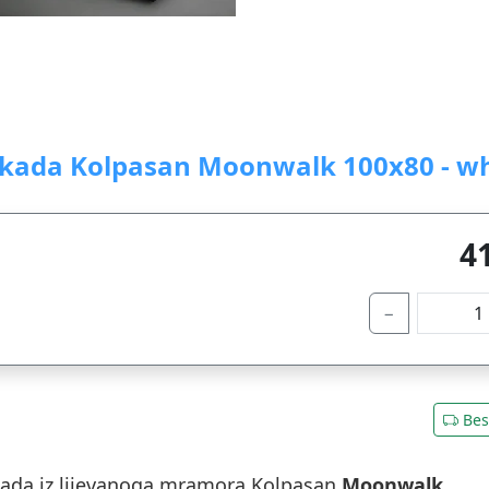
 kada Kolpasan Moonwalk 100x80 - wh
4
−
Bes
kada iz lijevanoga mramora Kolpasan
Moonwalk