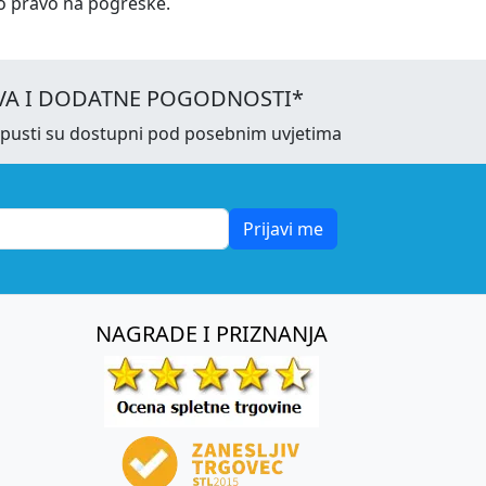
o pravo na pogreške.
VA I DODATNE POGODNOSTI*
opusti su dostupni pod posebnim uvjetima
Prijavi me
NAGRADE I PRIZNANJA