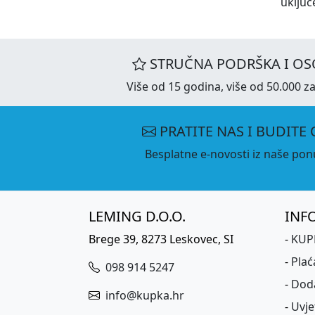
uključ
STRUČNA PODRŠKA I OS
Više od 15 godina, više od 50.000 za
PRATITE NAS I BUDITE 
Besplatne e-novosti iz naše ponu
LEMING D.O.O.
INF
Brege 39, 8273 Leskovec, SI
-
KUPK
-
Plać
098 914 5247
-
Dod
info@kupka.hr
-
Uvje