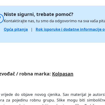
Niste sigurni, trebate pomoć?
Kontaktirajte nas, tu smo da odgovorimo na sva vaša pita
Opća pitanja
|
Rok isporuke i dodatne informacije 
zvođač / robna marka:
Kolpasan
 vrijede do objave novog cjenika. Sav materijal je autors
era za pojedinu robnu grupu. Slike mogu biti simboličn