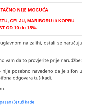
UTAČNO NIJE MOGUĆA
U, CELJU, MARIBORU ili KOPRU
 OD 10 do 15%.
 uglavnom na zalihi, ostali se naručuju
mo vam da to provjerite prije narudžbe!
o nije posebno navedeno da je sifon u
sifona odgovara tuš kadi.
om.
pasan (3) tuš kade