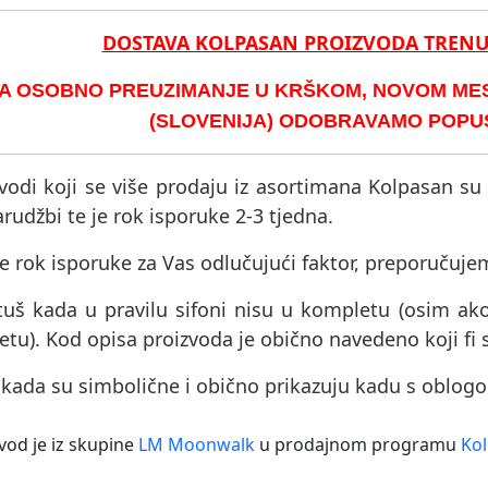
DOSTAVA KOLPASAN PROIZVODA TREN
A OSOBNO PREUZIMANJE U KRŠKOM, NOVOM MEST
(SLOVENIJA) ODOBRAVAMO POPUST
vodi koji se više prodaju iz asortimana Kolpasan su
rudžbi te je rok isporuke 2-3 tjedna.
e rok isporuke za Vas odlučujući faktor, preporučuje
tuš kada u pravilu sifoni nisu u kompletu (osim ak
tu). Kod opisa proizvoda je obično navedeno koji fi 
 kada su simbolične i obično prikazuju kadu s oblog
vod je iz skupine
LM Moonwalk
u prodajnom programu
Kol