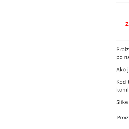
Z
Proiz
po na
Ako j
Kod 
komle
Slike
Proiz