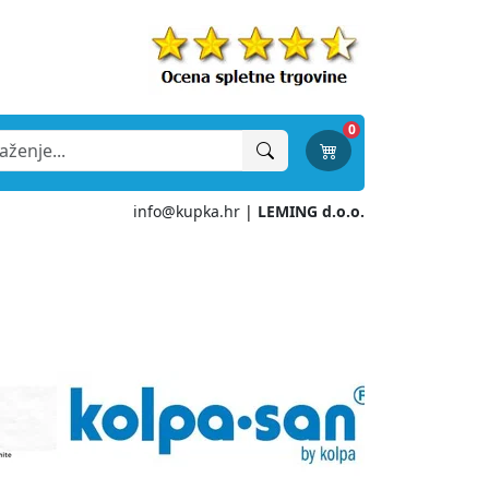
0
info@kupka.hr
|
LEMING d.o.o.