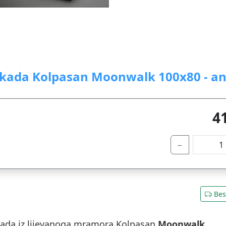
 kada Kolpasan Moonwalk 100x80 - an
4
−
Bes
kada iz lijevanoga mramora Kolpasan
Moonwalk