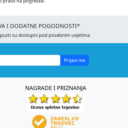
o pravo na pogreške.
VA I DODATNE POGODNOSTI*
opusti su dostupni pod posebnim uvjetima
Prijavi me
NAGRADE I PRIZNANJA