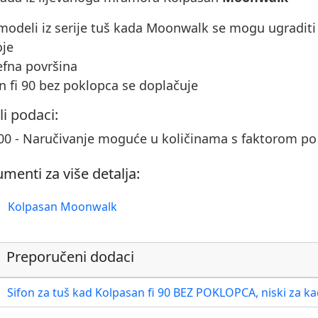
 modeli iz serije tuš kada Moonwalk se mogu ugraditi 
oje
jefna površina
on fi 90 bez poklopca se doplačuje
li podaci:
00 - Naručivanje moguće u količinama s faktorom p
menti za više detalja:
Kolpasan Moonwalk
Preporučeni dodaci
Sifon za tuš kad Kolpasan fi 90 BEZ POKLOPCA, niski za k