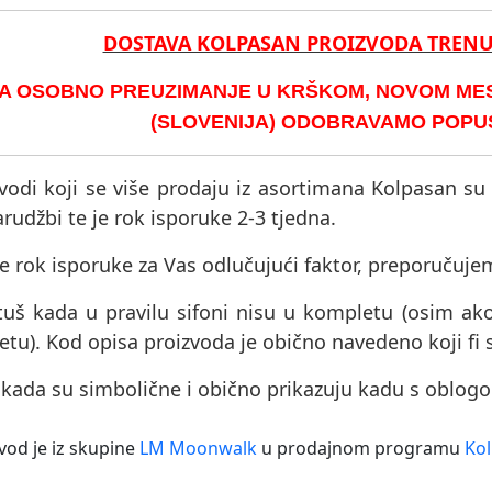
DOSTAVA KOLPASAN PROIZVODA TREN
A OSOBNO PREUZIMANJE U KRŠKOM, NOVOM MEST
(SLOVENIJA) ODOBRAVAMO POPUST
vodi koji se više prodaju iz asortimana Kolpasan su
rudžbi te je rok isporuke 2-3 tjedna.
e rok isporuke za Vas odlučujući faktor, preporučuje
tuš kada u pravilu sifoni nisu u kompletu (osim ak
tu). Kod opisa proizvoda je obično navedeno koji fi 
 kada su simbolične i obično prikazuju kadu s oblog
vod je iz skupine
LM Moonwalk
u prodajnom programu
Kol