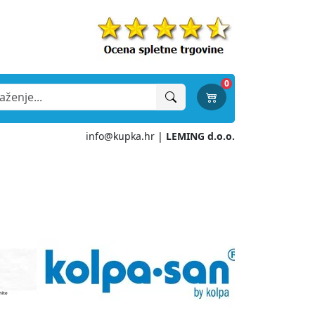
0
info@kupka.hr
|
LEMING d.o.o.