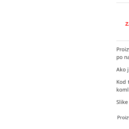
Z
Proiz
po na
Ako j
Kod 
komle
Slike
Proiz