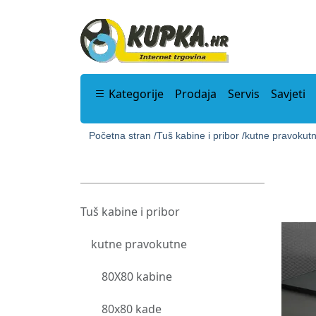
Kategorije
Prodaja
Servis
Savjeti
Početna stran /
Tuš kabine i pribor /
kutne pravokutn
Tuš kabine i pribor
kutne pravokutne
80X80 kabine
80x80 kade