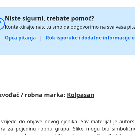
Niste sigurni, trebate pomoć?
Kontaktirajte nas, tu smo da odgovorimo na sva vaša pita
Opća pitanja
|
Rok isporuke i dodatne informacije 
zvođač / robna marka:
Kolpasan
 vrijede do objave novog cjenika. Sav materijal je autors
era za pojedinu robnu grupu. Slike mogu biti simboličn