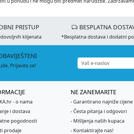
eni u ponudu i ne mogu biti predmet narudžbe. Zadržavam
OBNI PRISTUP
BESPLATNA DOSTA
dovoljnih klijenata
*Besplatna dostava i dodatni p
OBAVIJEŠTENI
de. Prijavite se!
ORMACIJE
NE ZANEMARITE
A.hr - o nama
-
Garantirano najniže cijene
anje i dostava
-
Česta pitanja i odgovori
atne pogodnosti
-
Mišljenja naših kupaca
ti prodaje
-
Kontaktirajte nas!