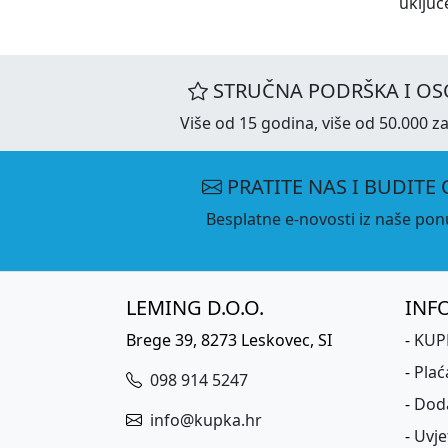
uključ
STRUČNA PODRŠKA I OS
Više od 15 godina, više od 50.000 za
PRATITE NAS I BUDITE 
Besplatne e-novosti iz naše ponu
LEMING D.O.O.
INF
Brege 39, 8273 Leskovec, SI
-
KUPK
-
Plać
098 914 5247
-
Dod
info@kupka.hr
-
Uvje