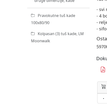
druge dimenzije, kade
- svi
Pravokutne tuš kade
- 4 b
- rel
100x80/90
- sif
Kolpasan (3) tuš kade, LM
Osta
Moonwalk
5970
Doku