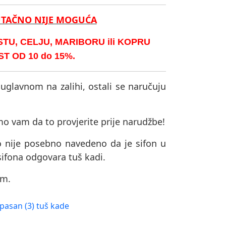
UTAČNO NIJE MOGUĆA
U, CELJU, MARIBORU ili KOPRU
 OD 10 do 15%.
 uglavnom na zalihi, ostali se naručuju
mo vam da to provjerite prije narudžbe!
o nije posebno navedeno da je sifon u
sifona odgovara tuš kadi.
om.
pasan (3) tuš kade