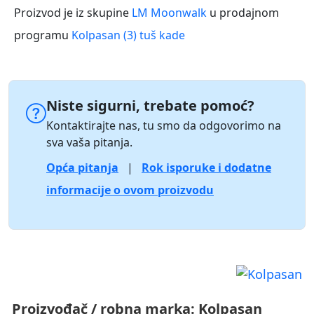
Proizvod je iz skupine
LM Moonwalk
u prodajnom
programu
Kolpasan (3) tuš kade
Niste sigurni, trebate pomoć?
Kontaktirajte nas, tu smo da odgovorimo na
sva vaša pitanja.
Opća pitanja
|
Rok isporuke i dodatne
informacije o ovom proizvodu
Proizvođač / robna marka:
Kolpasan