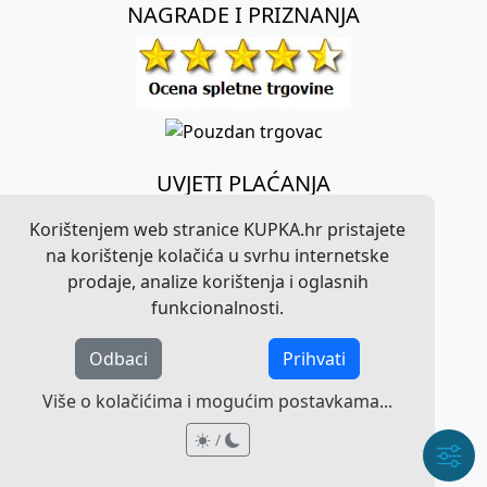
NAGRADE I PRIZNANJA
UVJETI PLAĆANJA
Korištenjem web stranice KUPKA.hr pristajete
na korištenje kolačića u svrhu internetske
prodaje, analize korištenja i oglasnih
funkcionalnosti.
Odbaci
Prihvati
©
2026
KUPKA.hr. Sva prava pridržana.
Više o kolačićima i mogućim postavkama...
Pravna obavijest o radu web stranice
/
/