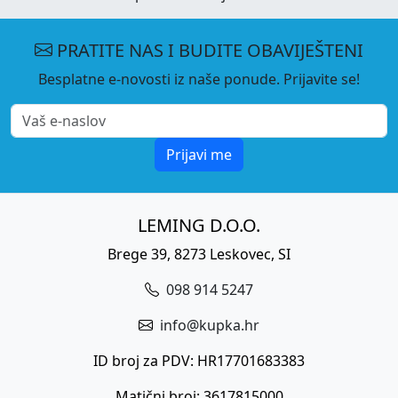
PRATITE NAS I BUDITE OBAVIJEŠTENI
Besplatne e-novosti iz naše ponude. Prijavite se!
Prijavi me
LEMING D.O.O.
Brege 39, 8273 Leskovec, SI
098 914 5247
info@kupka.hr
ID broj za PDV: HR17701683383
Matični broj: 3617815000