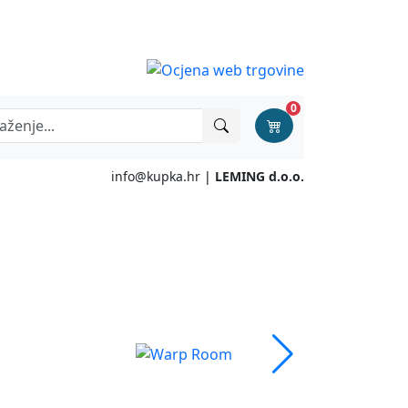
0
info@kupka.hr
|
LEMING d.o.o.