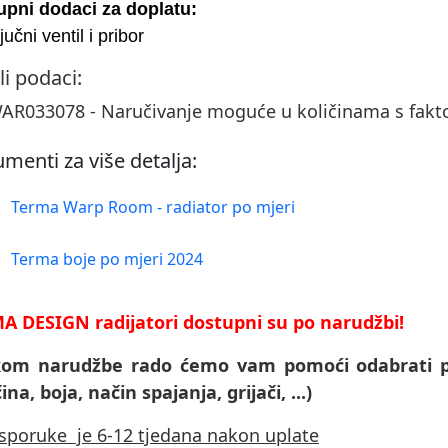
upni dodaci za doplatu:
ljučni ventil i pribor
li podaci:
R033078 - Naručivanje moguće u količinama s fak
menti za više detalja:
Terma Warp Room - radiator po mjeri
Terma boje po mjeri 2024
A DESIGN radijatori dostupni su po narudžbi!
ikom narudžbe rado ćemo vam pomoći odabrati p
čina, boja, način spajanja, grijači, ...)
isporuke je 6-12 tjedana nakon uplate