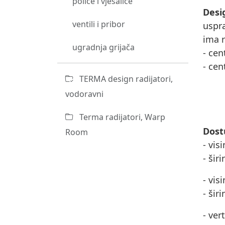
police i vješalice
Desi
ventili i pribor
uspr
ima r
ugradnja grijača
- cen
- cen
TERMA design radijatori,
vodoravni
Terma radijatori, Warp
Dost
Room
- vis
- šir
- vis
- šir
- ver