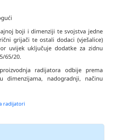
ogući
ajnoj boji i dimenziji te svojstva jedne
čni grijači te ostali dodaci (vješalice)
or uvijek uključuje dodatke za zidnu
75/65/20.
oizvodnja radijatora odbije prema
u dimenzijama, nadogradnji, načinu
 radijatori