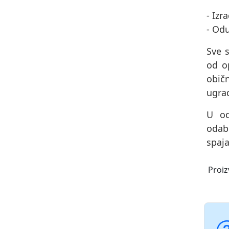
- Izr
- Od
Sve s
od op
obič
ugrad
U od
odab
spaja
Proiz