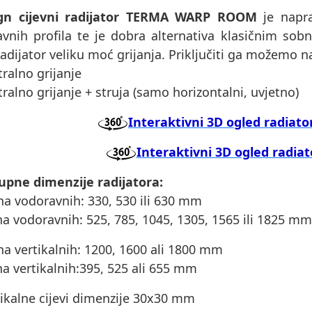
gn cijevni radijator TERMA WARP ROOM
je napra
avnih profila te je dobra alternativa klasičnim sob
adijator veliku moć grijanja. Priključiti ga možemo n
tralno grijanje
tralno grijanje + struja (samo horizontalni, uvjetno)
Interaktivni 3D ogled radiato
Interaktivni 3D ogled radiat
upne dimenzije radijatora:
ina vodoravnih: 330, 530 ili 630 mm
ina vodoravnih: 525, 785, 1045, 1305, 1565 ili 1825 mm
ina vertikalnih: 1200, 1600 ali 1800 mm
ina vertikalnih:395, 525 ali 655 mm
tikalne cijevi dimenzije 30x30 mm