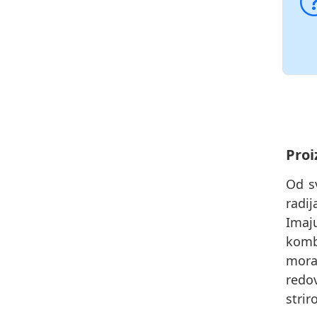
Proi
Od s
radi
Imaj
komb
morat
redov
strir