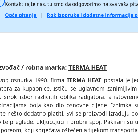
Kontaktirajte nas, tu smo da odgovorimo na sva vaša pita
Opća pitanja
|
Rok isporuke i dodatne informacije 
zvođač / robna marka:
TERMA HEAT
vog osnutka 1990. firma
TERMA HEAT
postala je je
jatora za kupaonice. Ističu se uglavnom zanimljivim
u širok izbor različitih oblika radijatora, a istov
inacijama boja kao dio osnovne cijene. Iznimka 
e nešto dodatno platiti. Svi se proizvodi izrađuju p
ite preglede, uključujući i probni spoj. Pakirani s
oporeom, koji sprječava oštećenja tijekom transporta