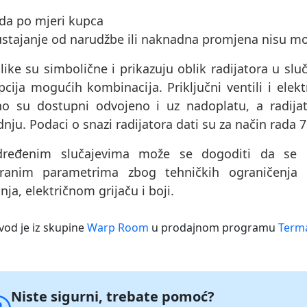
ada po mjeri kupca
ustajanje od narudžbe ili naknadna promjena nisu m
like su simbolične i prikazuju oblik radijatora u sluč
cija mogućih kombinacija. Priključni ventili i elektri
no su dostupni odvojeno i uz nadoplatu, a radijat
nju. Podaci o snazi ​​radijatora dati su za način rada 
ređenim slučajevima može se dogoditi da se pr
ranim parametrima zbog tehničkih ograničenja 
nja, električnom grijaču i boji.
vod je iz skupine
Warp Room
u prodajnom programu
Terma
Niste sigurni, trebate pomoć?