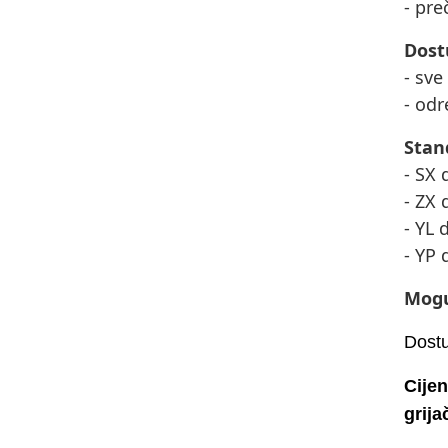
- pre
Dost
- sve
- odr
Stan
- SX 
- ZX 
- YL 
- YP 
Mogu
Dostu
Cije
grija