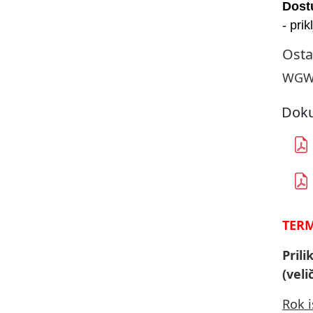
Dost
- prik
Osta
WGWA
Doku
TERM
Pril
(veli
Rok 