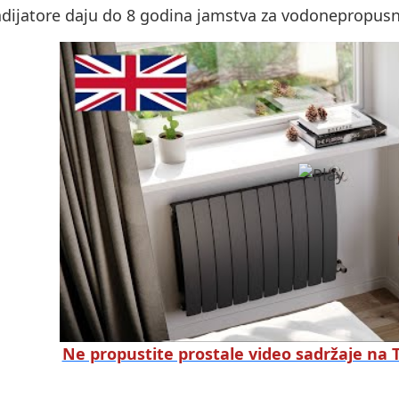
dijatore daju do 8 godina jamstva za vodonepropusnos
Ne propustite prostale video sadržaje na