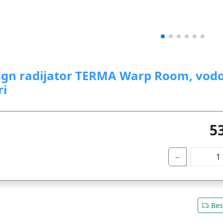
ign radijator TERMA Warp Room, vodo
ri
5
−
Bes