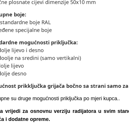
čne plosnate cijevi dimenzije 50x10 mm
upne boje:
 standardne boje RAL
eđene specijalne boje
dardne mogućnosti priključka:
dolje lijevo i desno
doolje na sredini (samo vertikalni)
dolje lijevo
dolje desno
ćnost prikključka grijača bočno sa strani samo z
.
pne su druge mogućnosti priključka po mjeri kupca.
na vrijedi za osnovnu verziju radijatora u svim st
ča i dodatne opreme.