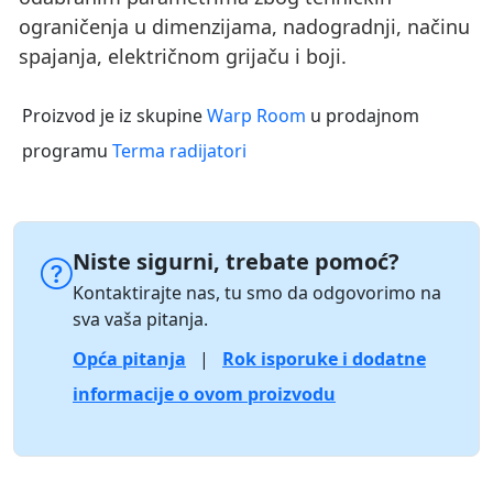
ograničenja u dimenzijama, nadogradnji, načinu
spajanja, električnom grijaču i boji.
Proizvod je iz skupine
Warp Room
u prodajnom
programu
Terma radijatori
Niste sigurni, trebate pomoć?
Kontaktirajte nas, tu smo da odgovorimo na
sva vaša pitanja.
Opća pitanja
|
Rok isporuke i dodatne
informacije o ovom proizvodu