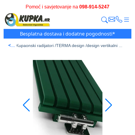
Pomoć i savjetovanje na
098-914-5247
Besplatna dostava i dodatne pogodnosti*
<
a stran /
Kupaonski radijatori /
TERMA design /
design vertikalni ...