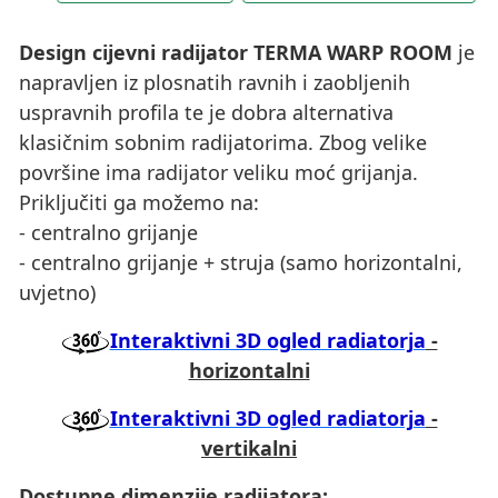
Design cijevni radijator TERMA WARP ROOM
je
napravljen iz plosnatih ravnih i zaobljenih
uspravnih profila te je dobra alternativa
klasičnim sobnim radijatorima. Zbog velike
površine ima radijator veliku moć grijanja.
Priključiti ga možemo na:
- centralno grijanje
- centralno grijanje + struja (samo horizontalni,
uvjetno)
Interaktivni 3D ogled radiatorja
-
horizontalni
Interaktivni 3D ogled radiatorja
-
vertikalni
Dostupne dimenzije radijatora: