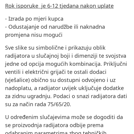
Rok isporuke je 6-12 tjedana nakon uplate
- Izrada po mjeri kupca
- Odustajanje od narudžbe ili naknadna
promjena nisu mogući
Sve slike su simbolične i prikazuju oblik
radijatora u slučajnoj boji i dimenziji te svojstva
jedne od opcija mogućih kombinacija. Priključni
ventili i električni grijači te ostali dodaci
(vješalice) obično su dostupni odvojeno i uz
nadoplatu, a radijator uvijek uključuje dodatke
za zidnu ugradnju. Podaci o snazi ​​radijatora dati
su za način rada 75/65/20.
U određenim slučajevima može se dogoditi da
se proizvodnja radijatora odbije prema
odabranim parametrima zbog tehničkih