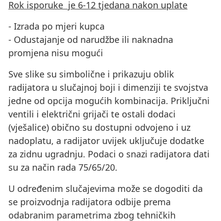
Rok isporuke je 6-12 tjedana nakon uplate
- Izrada po mjeri kupca
- Odustajanje od narudžbe ili naknadna
promjena nisu mogući
Sve slike su simbolične i prikazuju oblik
radijatora u slučajnoj boji i dimenziji te svojstva
jedne od opcija mogućih kombinacija. Priključni
ventili i električni grijači te ostali dodaci
(vješalice) obično su dostupni odvojeno i uz
nadoplatu, a radijator uvijek uključuje dodatke
za zidnu ugradnju. Podaci o snazi ​​radijatora dati
su za način rada 75/65/20.
U određenim slučajevima može se dogoditi da
se proizvodnja radijatora odbije prema
odabranim parametrima zbog tehničkih