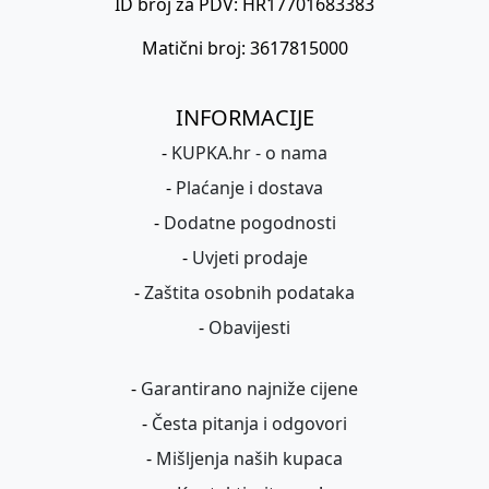
ID broj za PDV: HR17701683383
Matični broj: 3617815000
INFORMACIJE
-
KUPKA.hr - o nama
-
Plaćanje i dostava
-
Dodatne pogodnosti
-
Uvjeti prodaje
-
Zaštita osobnih podataka
-
Obavijesti
-
Garantirano najniže cijene
-
Česta pitanja i odgovori
-
Mišljenja naših kupaca