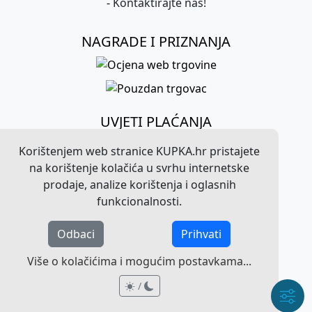
-
Kontaktirajte nas!
NAGRADE I PRIZNANJA
UVJETI PLAĆANJA
Korištenjem web stranice KUPKA.hr pristajete
na korištenje kolačića u svrhu internetske
prodaje, analize korištenja i oglasnih
funkcionalnosti.
Odbaci
Prihvati
©
2026
KUPKA.hr. Sva prava pridržana.
Više o kolačićima i mogućim postavkama...
Pravna obavijest o radu web stranice
/
/